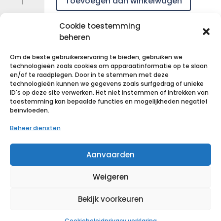
Toevoegen aan winkelwagen
abonnement
personenalarm
aantal
Cookie toestemming
Voeg toe aan verlanglijst
beheren
A
l
Om de beste gebruikerservaring te bieden, gebruiken we
t
technologieën zoals cookies om apparaatinformatie op te slaan
e
en/of te raadplegen. Door in te stemmen met deze
technologieën kunnen we gegevens zoals surfgedrag of unieke
r
Beschrijving
ID's op deze site verwerken. Het niet instemmen of intrekken van
n
toestemming kan bepaalde functies en mogelijkheden negatief
a
beïnvloeden.
Aanvraagformulier voor een abonnement
t
personenalarm.
Beheer diensten
i
Stuur het formulier terug naar INTERMEDICAL via
v
mail:
info@intermedical.be
Aanvaarden
e
Of via
WhatsApp
:
Weigeren
Bekijk voorkeuren
Cookiebeleid
privacy verklaring