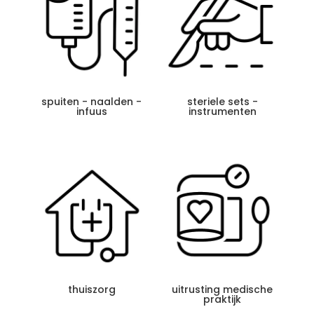
spuiten - naalden -
steriele sets -
infuus
instrumenten
thuiszorg
uitrusting medische
praktijk