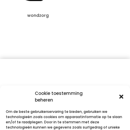
wondzorg
Cookie toestemming
intermedical is distributeur van medische hulpmiddelen,
geregistreerd bij het FAGG onder het nummer BE/CA01/1-
beheren
75298
intermedical.be en farmaweb.be zijn handelsnamen van
Om de beste gebruikerservaring te bieden, gebruiken we
APOTHEEK PHARMAGO BV – BE0476.498.048 – RPR Gent
technologieën zoals cookies om apparaatinformatie op te slaan
afd. Gent
en/of te raadplegen. Door in te stemmen met deze
info@intermedical.be – 053/62.66.98 – Kerkstraat 22a,
technologieën kunnen we gegevens zoals surfgedrag of unieke