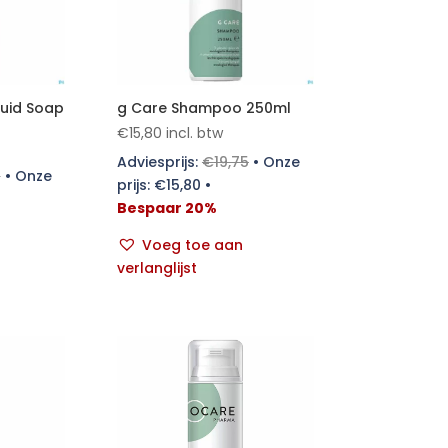
quid Soap
g Care Shampoo 250ml
€
15,80
incl. btw
Adviesprijs:
€
19,75
•
Onze
5
•
Onze
prijs:
€
15,80
•
Bespaar 20%
Voeg toe aan
verlanglijst