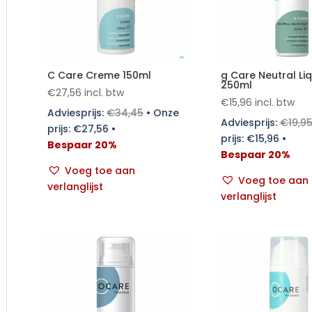
C Care Creme 150ml
g Care Neutral Li
250ml
€
27,56
incl. btw
€
15,96
incl. btw
Adviesprijs:
€
34,45
•
Onze
Adviesprijs:
€
19,9
prijs:
€
27,56
•
prijs:
€
15,96
•
Bespaar 20%
Bespaar 20%
Voeg toe aan
Voeg toe aan
verlanglijst
verlanglijst