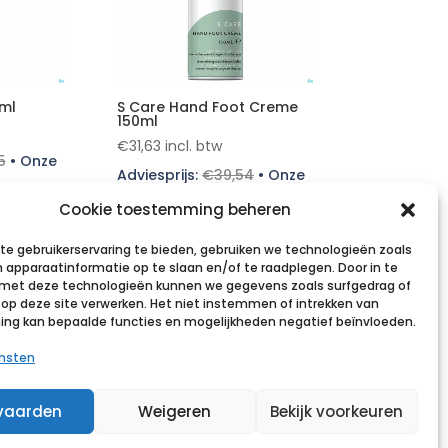
ml
S Care Hand Foot Creme
150ml
€
31,63
incl. btw
5
•
Onze
Adviesprijs:
€
39,54
•
Onze
prijs:
€
31,63
•
Cookie toestemming beheren
Bespaar 20%
e gebruikerservaring te bieden, gebruiken we technologieën zoals
Voeg toe aan
 apparaatinformatie op te slaan en/of te raadplegen. Door in te
verlanglijst
et deze technologieën kunnen we gegevens zoals surfgedrag of
s op deze site verwerken. Het niet instemmen of intrekken van
g kan bepaalde functies en mogelijkheden negatief beïnvloeden.
ensten
vaarden
Weigeren
Bekijk voorkeuren