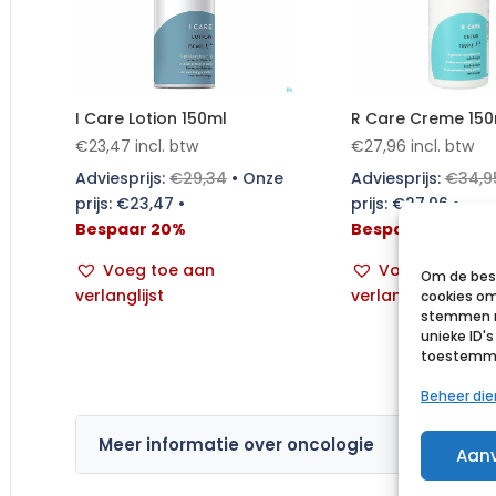
I Care Lotion 150ml
R Care Creme 150
€
23,47
incl. btw
€
27,96
incl. btw
Adviesprijs:
€
29,34
•
Onze
Adviesprijs:
€
34,9
prijs:
€
23,47
•
prijs:
€
27,96
•
Bespaar 20%
Bespaar 20%
Voeg toe aan
Voeg toe aan
Om de best
verlanglijst
verlanglijst
cookies om
stemmen m
unieke ID'
toestemmin
Beheer di
Meer informatie over oncologie
Aan