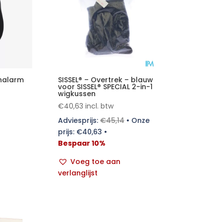
nalarm
SISSEL® – Overtrek – blauw
voor SISSEL® SPECIAL 2-in-1
wigkussen
€
40,63
incl. btw
Adviesprijs:
€
45,14
•
Onze
prijs:
€
40,63
•
Bespaar 10%
Voeg toe aan
verlanglijst