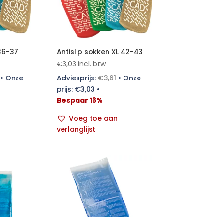
 36-37
Antislip sokken XL 42-43
€
3,03
incl. btw
•
Onze
Adviesprijs:
€
3,61
•
Onze
prijs:
€
3,03
•
Bespaar 16%
Voeg toe aan
verlanglijst