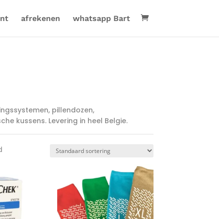
nt
afrekenen
whatsapp Bart
ingssystemen, pillendozen,
e kussens. Levering in heel Belgie.
d