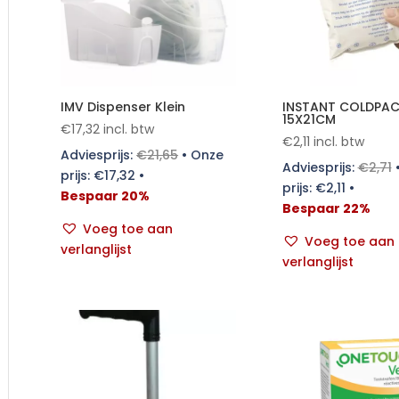
IMV Dispenser Klein
INSTANT COLDPA
15X21CM
€
17,32
incl. btw
€
2,11
incl. btw
Adviesprijs:
€
21,65
•
Onze
Adviesprijs:
€
2,71
prijs:
€
17,32
•
prijs:
€
2,11
•
Bespaar 20%
Bespaar 22%
Voeg toe aan
Voeg toe aan
verlanglijst
verlanglijst