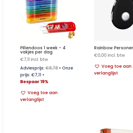
Pillendoos 1 week – 4
Rainbow Persone
vakjes per dag
€
0,00
incl. btw
€
7,11
incl. btw
Voeg toe aan
Adviesprijs:
€
8,78
•
Onze
verlanglijst
prijs:
€
7,11
•
Bespaar 19%
Voeg toe aan
verlanglijst