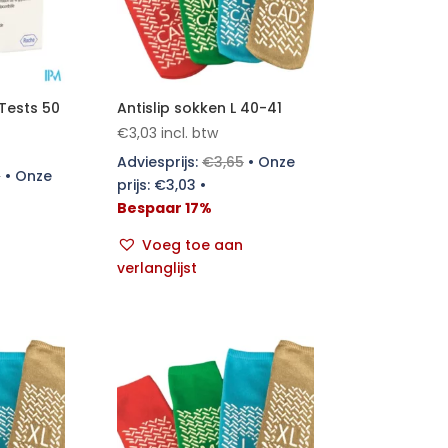
Tests 50
Antislip sokken L 40-41
€
3,03
incl. btw
Adviesprijs:
€
3,65
•
Onze
0
•
Onze
prijs:
€
3,03
•
Bespaar 17%
Voeg toe aan
verlanglijst