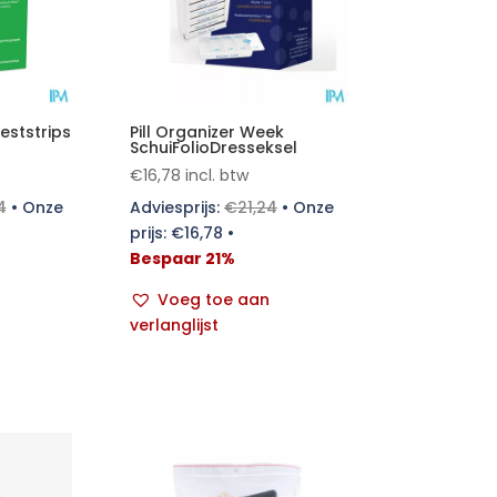
eststrips
Pill Organizer Week
SchuiFolioDresseksel
€
16,78
incl. btw
4
•
Onze
Adviesprijs:
€
21,24
•
Onze
prijs:
€
16,78
•
Bespaar 21%
Voeg toe aan
verlanglijst