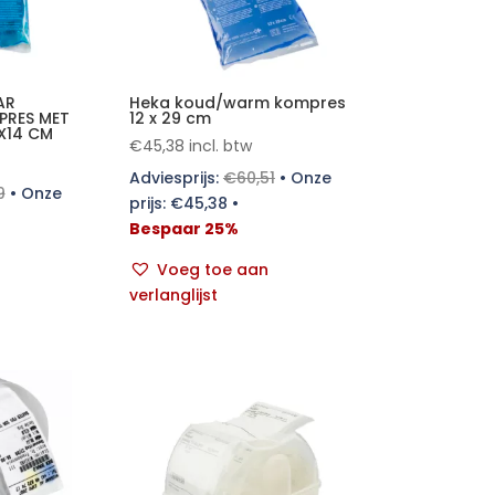
AR
Heka koud/warm kompres
RES MET
12 x 29 cm
X14 CM
€
45,38
incl. btw
Adviesprijs:
€
60,51
•
Onze
9
•
Onze
prijs:
€
45,38
•
Bespaar 25%
Voeg toe aan
verlanglijst