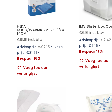
HEKA
IMV Blisterbox C
KOUD/WARMKOMPRES 13 X
€
6,16
incl. btw
14CM
€
81,61
incl. btw
Adviesprijs:
€
7,42
prijs:
€
6,16
•
Adviesprijs:
€
97,15
•
Onze
Bespaar 17%
prijs:
€
81,61
•
Bespaar 16%
Voeg toe aan
verlanglijst
Voeg toe aan
verlanglijst