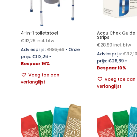
4-in-1 toiletstoel
Accu Chek Guide 
Strips
€
112,26
incl. btw
€
28,89
incl. btw
Adviesprijs:
€
133,64
•
Onze
Adviesprijs:
€
32,1
prijs:
€
112,26
•
prijs:
€
28,89
•
Bespaar 16%
Bespaar 10%
Voeg toe aan
Voeg toe aan
verlanglijst
verlanglijst