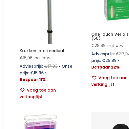
OneTouch Verio T
(50)
€
28,89
incl. btw
Krukken Intermedical
Adviesprijs:
€
37,0
€
15,96
incl. btw
prijs:
€
28,89
•
Adviesprijs:
€
17,93
•
Onze
Bespaar 22%
prijs:
€
15,96
•
Voeg toe aan
Bespaar 11%
verlanglijst
Voeg toe aan
verlanglijst