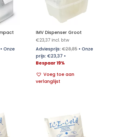
ompact
IMV Dispenser Groot
€
23,37
incl. btw
•
Onze
Adviesprijs:
€
28,85
•
Onze
prijs:
€
23,37
•
Bespaar 19%
Voeg toe aan
verlanglijst