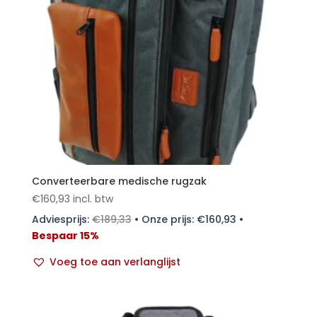
Converteerbare medische rugzak
€
160,93
incl. btw
Adviesprijs:
€
189,33
•
Onze prijs:
€
160,93
•
Bespaar 15%
Voeg toe aan verlanglijst