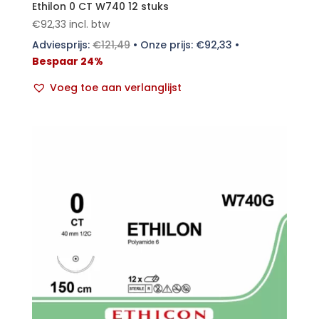
Ethilon 0 CT W740 12 stuks
€
92,33
incl. btw
Adviesprijs:
€
121,49
•
Onze prijs:
€
92,33
•
Bespaar 24%
Voeg toe aan verlanglijst