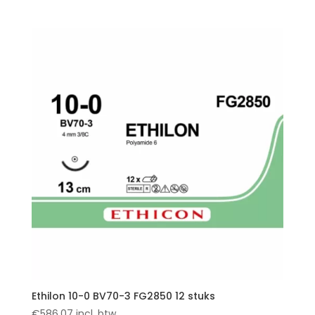
Ethilon 10-0 BV70-3 FG2850 12 stuks
€
586,07
incl. btw