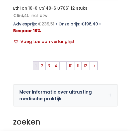
Ethilon 10-0 CS140-6 U7061 12 stuks
€
196,40
incl. btw
Adviesprijs:
€
239,51
•
Onze prijs:
€
196,40
•
Bespaar 18%
Voeg toe aan verlanglijst
1
2
3
4
…
10
11
12
→
Meer informatie over uitrusting
medische praktijk
zoeken