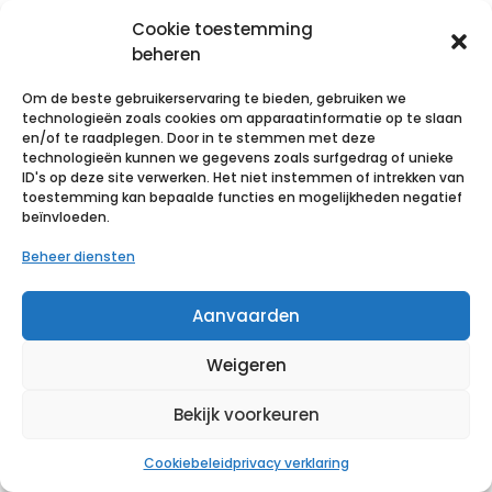
Cookie toestemming
Zoeken
beheren
Om de beste gebruikerservaring te bieden, gebruiken we
technologieën zoals cookies om apparaatinformatie op te slaan
en/of te raadplegen. Door in te stemmen met deze
categorieën
technologieën kunnen we gegevens zoals surfgedrag of unieke
ID's op deze site verwerken. Het niet instemmen of intrekken van
toestemming kan bepaalde functies en mogelijkheden negatief
beïnvloeden.
druk- en mobiliteitszorg
kine
Beheer diensten
oncologie
Aanvaarden
sport
voetverzorging
Weigeren
reinigen - ontsmetten
Bekijk voorkeuren
mondmaskers
handschoenen
Cookiebeleid
privacy verklaring
spuiten - naalden - infuus