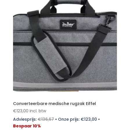
Converteerbare medische rugzak Eiffel
€
123,00
incl. btw
Adviesprijs:
€
136,67
•
Onze prijs:
€
123,00
•
Bespaar 10%