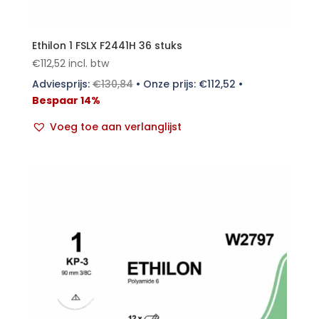
Ethilon 1 FSLX F2441H 36 stuks
€
112,52
incl. btw
Adviesprijs:
€
130,84
•
Onze prijs:
€
112,52
•
Bespaar 14%
Voeg toe aan verlanglijst