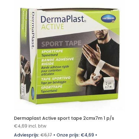
Dermaplast Active sport tape 2cmx7m 1 p/s
€
4,69
incl. btw
Adviesprijs:
€
6,17
•
Onze prijs:
€
4,69
•