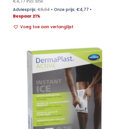
€
4,77
incl. btw
Adviesprijs:
€
6,04
•
Onze prijs:
€
4,77
•
Bespaar 21%
Voeg toe aan verlanglijst