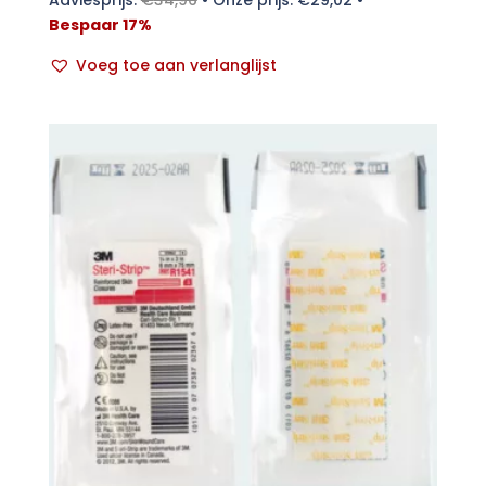
Adviesprijs:
€
34,96
•
Onze prijs:
€
29,02
•
Bespaar 17%
Voeg toe aan verlanglijst