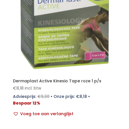
Dermaplast Active Kinesio Tape roze 1 p/s
€
8,18
incl. btw
Adviesprijs:
€
9,30
•
Onze prijs:
€
8,18
•
Bespaar 12%
Voeg toe aan verlanglijst