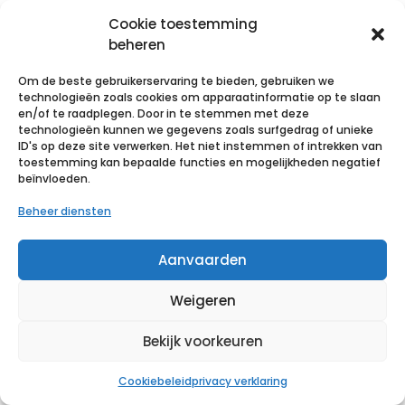
Cookie toestemming
beheren
Zoeken
Om de beste gebruikerservaring te bieden, gebruiken we
technologieën zoals cookies om apparaatinformatie op te slaan
en/of te raadplegen. Door in te stemmen met deze
categorieën
technologieën kunnen we gegevens zoals surfgedrag of unieke
ID's op deze site verwerken. Het niet instemmen of intrekken van
toestemming kan bepaalde functies en mogelijkheden negatief
beïnvloeden.
druk- en mobiliteitszorg
Beheer diensten
kine
oncologie
Aanvaarden
sport
voetverzorging
Weigeren
reinigen - ontsmetten
Bekijk voorkeuren
mondmaskers
handschoenen
Cookiebeleid
privacy verklaring
spuiten - naalden - infuus