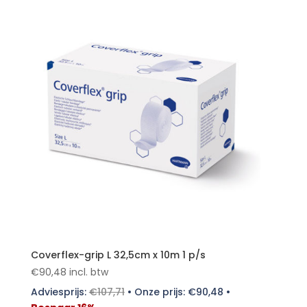
Coverflex-grip L 32,5cm x 10m 1 p/s
€
90,48
incl. btw
Adviesprijs:
€
107,71
•
Onze prijs:
€
90,48
•