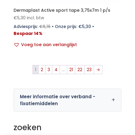
Dermaplast Active sport tape 3,75x7m 1 p/s
€
5,30
incl. btw
Adviesprijs:
€
6,16
•
Onze prijs:
€
5,30
•
Bespaar 14%
Voeg toe aan verlanglijst
1
2
3
4
…
21
22
23
→
Meer informatie over verband -
fixatiemiddelen
zoeken