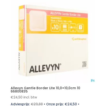
Allevyn Gentle Border Lite 10,0×10,0cm 10
66800835
€
24,50
incl. btw
Adviesprijs:
€
29,88
•
Onze prijs:
€
24,50
•