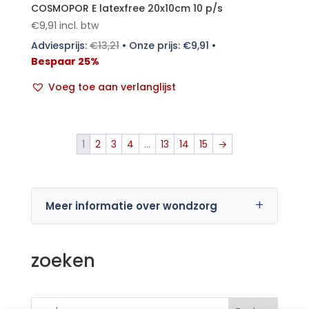
COSMOPOR E latexfree 20x10cm 10 p/s
€
9,91
incl. btw
Adviesprijs:
€
13,21
•
Onze prijs:
€
9,91
•
Bespaar 25%
Voeg toe aan verlanglijst
1
2
3
4
…
13
14
15
→
Meer informatie over wondzorg
zoeken