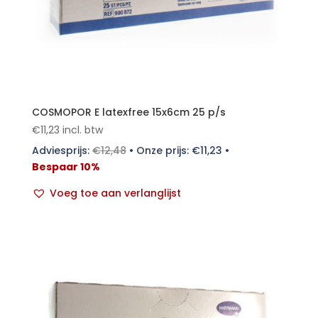
COSMOPOR E latexfree 15x6cm 25 p/s
€
11,23
incl. btw
Adviesprijs:
€
12,48
•
Onze prijs:
€
11,23
•
Bespaar 10%
Voeg toe aan verlanglijst