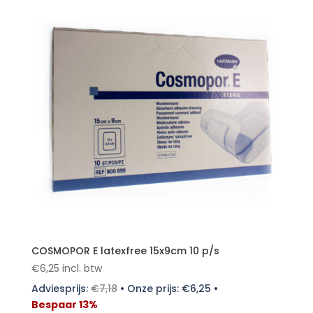
COSMOPOR E latexfree 15x9cm 10 p/s
€
6,25
incl. btw
Adviesprijs:
€
7,18
•
Onze prijs:
€
6,25
•
Bespaar 13%