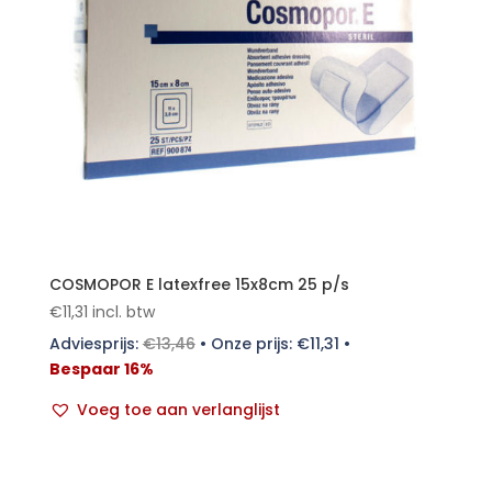
COSMOPOR E latexfree 15x8cm 25 p/s
€
11,31
incl. btw
Adviesprijs:
€
13,46
•
Onze prijs:
€
11,31
•
Bespaar 16%
Voeg toe aan verlanglijst