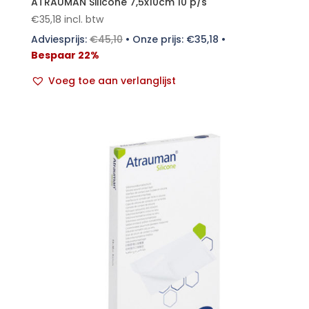
ATRAUMAN Silicone 7,5x10cm 10 p/s
€
35,18
incl. btw
Adviesprijs:
€
45,10
•
Onze prijs:
€
35,18
•
Bespaar 22%
Voeg toe aan verlanglijst