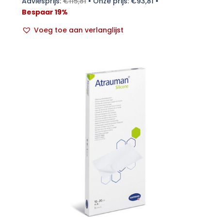
Adviesprijs:
€
115,81
•
Onze prijs:
€
93,81
•
Bespaar 19%
Voeg toe aan verlanglijst