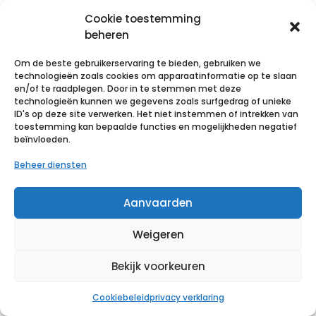
Zoeken
Cookie toestemming
beheren
categorieën
Om de beste gebruikerservaring te bieden, gebruiken we
technologieën zoals cookies om apparaatinformatie op te slaan
en/of te raadplegen. Door in te stemmen met deze
technologieën kunnen we gegevens zoals surfgedrag of unieke
druk- en mobiliteitszorg
ID's op deze site verwerken. Het niet instemmen of intrekken van
toestemming kan bepaalde functies en mogelijkheden negatief
kine
beïnvloeden.
oncologie
Beheer diensten
sport
voetverzorging
Aanvaarden
reinigen - ontsmetten
Weigeren
mondmaskers
handschoenen
Bekijk voorkeuren
spuiten - naalden - infuus
Cookiebeleid
privacy verklaring
steriele sets - instrumenten