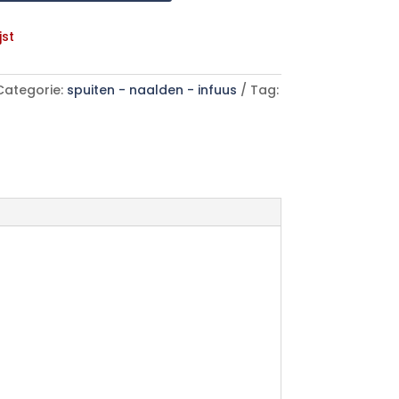
jst
Categorie:
spuiten - naalden - infuus
Tag: