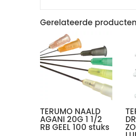
Gerelateerde producte
TERUMO NAALD
TE
AGANI 20G 1 1/2
DR
RB GEEL 100 stuks
ZO
LU