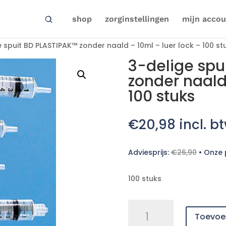
shop
zorginstellingen
mijn accou
 spuit BD PLASTIPAK™ zonder naald – 10ml – luer lock – 100 st
3-delige spu
zonder naald
100 stuks
€
20,98
incl. b
Adviesprijs:
€
26,90
•
Onze p
100 stuks
3-
Toevoe
delige