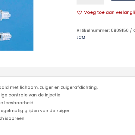
spuit
BD
Voeg toe aan verlangli
PLASTIPAK™
A
zonder
l
naald
Artikelnummer:
0909150
t
-
LCM
e
10ml
r
-
n
luer
a
lock
t
-
i
100
v
stuks
ald met lichaam, zuiger en zuigerafdichting.
e
aantal
ge controle van de injectie
:
e leesbaarheid
regelmatig glijden van de zuiger
sch isopreen