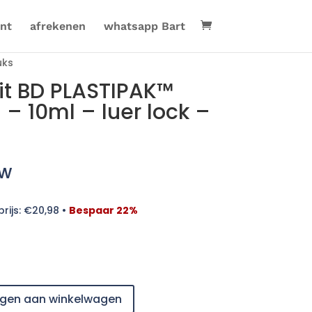
nt
afrekenen
whatsapp Bart
uks
it BD PLASTIPAK™
 – 10ml – luer lock –
tw
rijs:
€
20,98
•
Bespaar 22%
gen aan winkelwagen