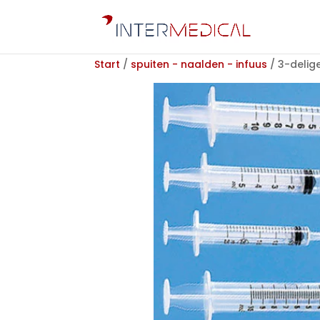
Start
/
spuiten - naalden - infuus
/ 3-delige