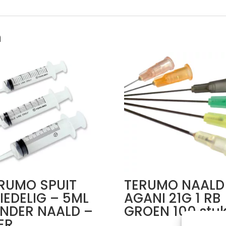
n
RUMO SPUIT
TERUMO NAALD
IEDELIG – 5ML
AGANI 21G 1 RB
NDER NAALD –
GROEN 100 stu
ER