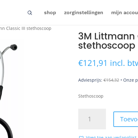
shop
zorginstellingen
mijn accou
n Classic III stethoscoop
3M Littmann C
stethoscoop
€
121,91
incl. bt
Adviesprijs:
€
154,32
•
Onze p
Stethoscoop
3M
Toevo
Littmann
Classic
III
Voeg toe aan verlanglijst