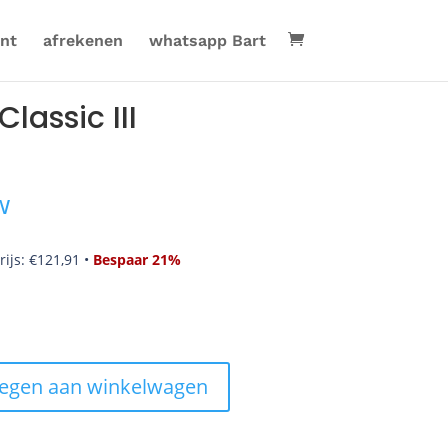
nt
afrekenen
whatsapp Bart
lassic III
w
rijs:
€
121,91
•
Bespaar 21%
egen aan winkelwagen