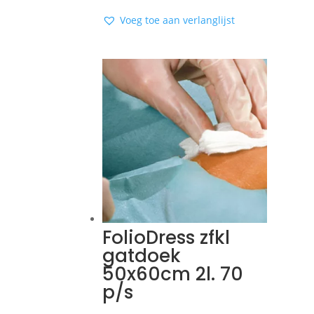
Voeg toe aan verlanglijst
FolioDress zfkl
gatdoek
50x60cm 2l. 70
p/s