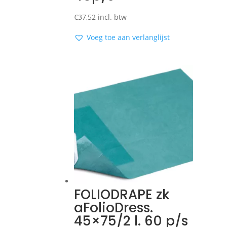
€
37,52
incl. btw
Voeg toe aan verlanglijst
FOLIODRAPE zk
aFolioDress.
45×75/2 l. 60 p/s