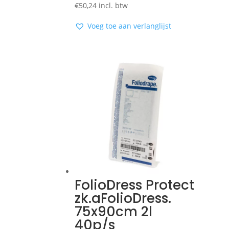
€
50,24
incl. btw
Voeg toe aan verlanglijst
FolioDress Protect
zk.aFolioDress.
75x90cm 2l
40p/s