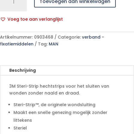
Toevoegen aan winkelwagen
Steri-
Strip
hechtstrips,
Voeg toe aan verlanglijst
6mm
A
x
l
75mm
Artikelnummer:
0903468
Categorie:
verband -
t
(10x
fixatiemiddelen
Tag:
MAN
e
3
r
strips)
n
aantal
a
Beschrijving
t
i
3M Steri-Strip hechtstrips voor het sluiten van
v
wonden zonder naald en draad.
e
:
Steri-Strip™, de originele wondsluiting
Maakt een snelle genezing mogelijk zonder
littekens
Steriel