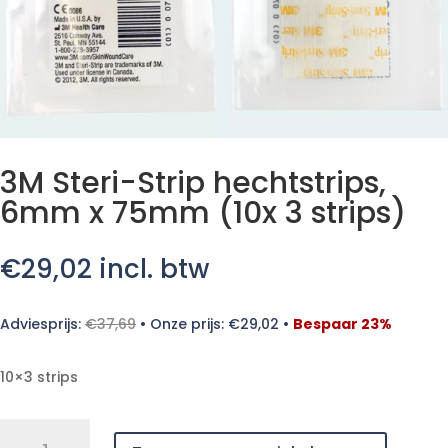
3M Steri-Strip hechtstrips,
6mm x 75mm (10x 3 strips)
€
29,02
incl. btw
Adviesprijs:
€
37,69
•
Onze prijs:
€
29,02
•
Bespaar 23%
10×3 strips
3M