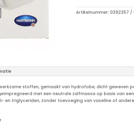
A
aantal
l
Artikelnummer:
0392357
t
e
r
n
a
t
i
v
e
matie
:
erkzame stoffen, gemaakt van hydrofobe, dicht geweven po
geïmpregneerd met een neutrale zalfmassa op basis van een 
- en triglyceriden, zonder toevoeging van vaseline of andere
r