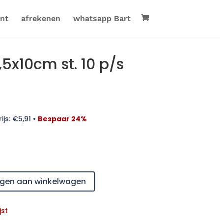
nt
afrekenen
whatsapp Bart
x10cm st. 10 p/s
ijs:
€
5,91
•
Bespaar 24%
gen aan winkelwagen
jst