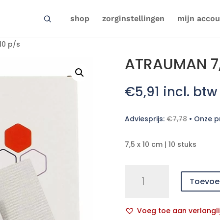
shop
zorginstellingen
mijn accou
10 p/s
ATRAUMAN 7,5
€
5,91
incl. btw
Adviesprijs:
€
7,78
•
Onze pr
7,5 x 10 cm | 10 stuks
ATRAUMAN
Toevoe
7,5x10cm
st.
10
Voeg toe aan verlangli
p/s