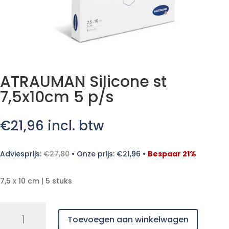
ATRAUMAN Silicone st
7,5x10cm 5 p/s
€
21,96
incl. btw
Adviesprijs:
€
27,80
•
Onze prijs:
€
21,96
•
Bespaar 21%
7,5 x 10 cm | 5 stuks
ATRAUMAN
Toevoegen aan winkelwagen
Silicone