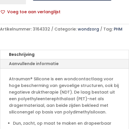
st
7,5x10cm
Voeg toe aan verlanglijst
5
A
p/s
l
aantal
Artikelnummer:
3164332
Categorie:
wondzorg
Tag:
PHM
t
e
r
n
Beschrijving
a
Aanvullende informatie
t
i
v
Atrauman® Silicone is een wondcontactlaag voor
e
hoge bescherming van gevoelige structuren, ook bij
:
negatieve druktherapie (NDT). De laag bestaat uit
een polyethyleenterephthalaat (PET)-net als
dragermateriaal, aan beide zijden bekleed met
siliconengel op basis van polydimethylsiloxan.
Dun, zacht, op maat te maken en drapeerbaar