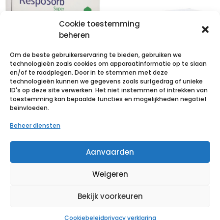
Cookie toestemming
beheren
Om de beste gebruikerservaring te bieden, gebruiken we
technologieën zoals cookies om apparaatinformatie op te slaan
en/of te raadplegen. Door in te stemmen met deze
technologieën kunnen we gegevens zoals surfgedrag of unieke
RESPOSORB
ID's op deze site verwerken. Het niet instemmen of intrekken van
Super 10x20cm
Hydrofilm roll
toestemming kan bepaalde functies en mogelijkheden negatief
beïnvloeden.
10 p/s
10cm x 2m 1 p/s
Beheer diensten
€
16,02
incl. btw
€
6,88
incl. btw
Aanvaarden
Voeg toe aan verlanglijst
Voeg toe aan verlanglijst
Weigeren
Bekijk voorkeuren
Cookiebeleid
privacy verklaring