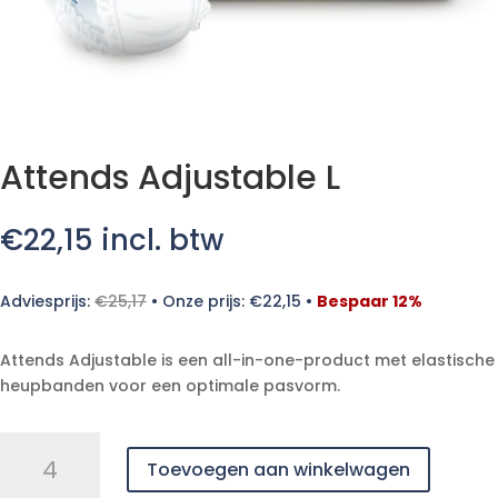
Attends Adjustable L
€
22,15
incl. btw
Adviesprijs:
€
25,17
•
Onze prijs:
€
22,15
•
Bespaar 12%
Attends Adjustable is een all-in-one-product met elastische
heupbanden voor een optimale pasvorm.
Attends
Toevoegen aan winkelwagen
Adjustable
L