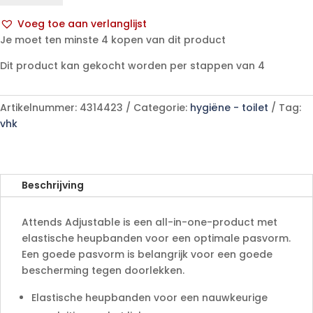
aantal
Voeg toe aan verlanglijst
A
Je moet ten minste 4 kopen van dit product
l
Dit product kan gekocht worden per stappen van 4
t
e
r
Artikelnummer:
4314423
Categorie:
hygiëne - toilet
Tag:
n
vhk
a
t
i
v
Beschrijving
e
:
Attends Adjustable is een all-in-one-product met
elastische heupbanden voor een optimale pasvorm.
Een goede pasvorm is belangrijk voor een goede
bescherming tegen doorlekken.
Elastische heupbanden voor een nauwkeurige