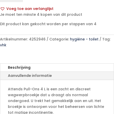
4
Voeg toe aan verlanglijst
l
A
Je moet ten minste 4 kopen van dit product
aantal
l
Dit product kan gekocht worden per stappen van 4
t
e
r
Artikelnummer:
4252946
Categorie:
hygiëne - toilet
Tag:
n
vhk
a
t
i
v
Beschrijving
e
Aanvullende informatie
:
Attends Pull-Ons 4 L is een zacht en discreet
wegwerpbroekje dat u draagt als normaal
ondergoed. U trekt het gemakkelijk aan en uit. Het
broekje is ontworpen voor het beheersen van lichte
tot matige incontinentie.