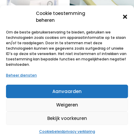
Cookie toestemming
beheren
Om de beste gebruikerservaring te bieden, gebruiken we
technologieën zoals cookies om apparaatinformatie op te slaan
MoliCare Pr
VALAROLL niet
en/of te raadplegen. Door in te stemmen met deze
technologieën kunnen we gegevens zoals surfgedrag of unieke
Fixpnt longl XXL
gepl.2lg
ID's op deze site verwerken. Het niet instemmen of intrekken van
25 p/s
50x38cm12x150
toestemming kan bepaalde functies en mogelijkheden negatief
beïnvloeden.
p/s
€
31,49
incl. btw
Beheer diensten
€
68,77
incl. btw
Voeg toe aan verlanglijst
Aanvaarden
Voeg toe aan verlanglijst
Weigeren
Bekijk voorkeuren
Cookiebeleid
privacy verklaring