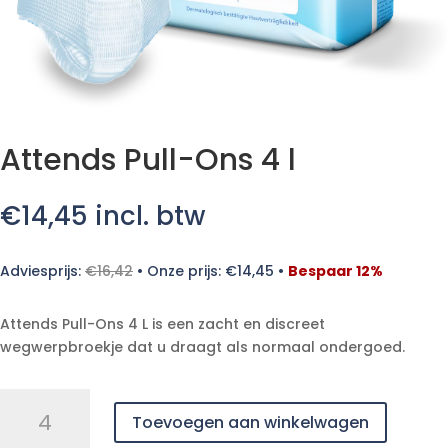
Attends Pull-Ons 4 l
€
14,45
incl. btw
Adviesprijs:
€
16,42
•
Onze prijs:
€
14,45
•
Bespaar 12%
Attends Pull-Ons 4 L is een zacht en discreet
wegwerpbroekje dat u draagt als normaal ondergoed.
Attends
Toevoegen aan winkelwagen
Pull-
Ons