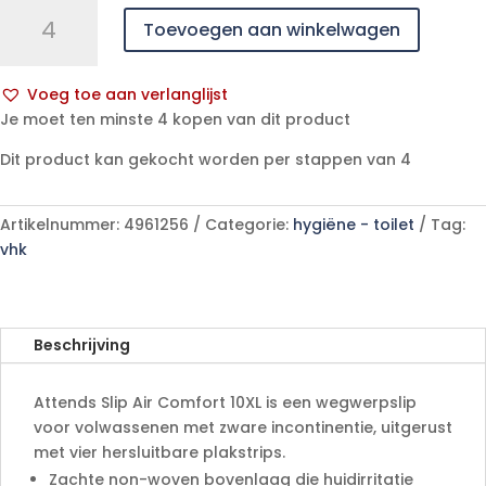
ATTENDS
Toevoegen aan winkelwagen
SLIP
AIR
COMFORT
Voeg toe aan verlanglijst
10XL
A
Je moet ten minste 4 kopen van dit product
aantal
l
Dit product kan gekocht worden per stappen van 4
t
e
r
Artikelnummer:
4961256
Categorie:
hygiëne - toilet
Tag:
n
vhk
a
t
i
v
Beschrijving
e
:
Attends Slip Air Comfort 10XL is een wegwerpslip
voor volwassenen met zware incontinentie, uitgerust
met vier hersluitbare plakstrips.
Zachte non-woven bovenlaag die huidirritatie