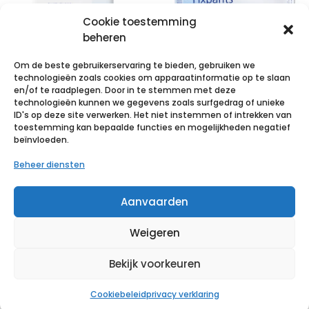
Cookie toestemming
beheren
Om de beste gebruikerservaring te bieden, gebruiken we
technologieën zoals cookies om apparaatinformatie op te slaan
en/of te raadplegen. Door in te stemmen met deze
technologieën kunnen we gegevens zoals surfgedrag of unieke
VALACLEAN film
MoliCare Pr
ID's op deze site verwerken. Het niet instemmen of intrekken van
1×50 p/s
Fixpnt longl M
toestemming kan bepaalde functies en mogelijkheden negatief
beïnvloeden.
25 p/s
€
4,17
incl. btw
Beheer diensten
€
27,92
incl. btw
Voeg toe aan verlanglijst
Aanvaarden
Voeg toe aan verlanglijst
Weigeren
Bekijk voorkeuren
Cookiebeleid
privacy verklaring