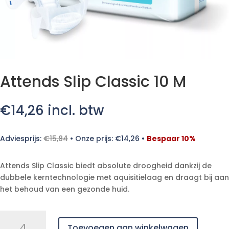
Attends Slip Classic 10 M
€
14,26
incl. btw
Adviesprijs:
€
15,84
•
Onze prijs:
€
14,26
•
Bespaar 10%
Attends Slip Classic biedt absolute droogheid dankzij de
dubbele kerntechnologie met aquisitielaag en draagt bij aan
het behoud van een gezonde huid.
Attends
Toevoegen aan winkelwagen
Slip