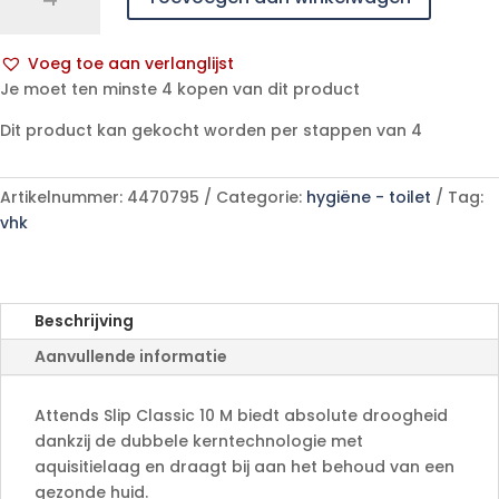
Classic
10
Voeg toe aan verlanglijst
M
A
Je moet ten minste 4 kopen van dit product
aantal
l
Dit product kan gekocht worden per stappen van 4
t
e
r
Artikelnummer:
4470795
Categorie:
hygiëne - toilet
Tag:
n
vhk
a
t
i
v
Beschrijving
e
Aanvullende informatie
:
Attends Slip Classic 10 M biedt absolute droogheid
dankzij de dubbele kerntechnologie met
aquisitielaag en draagt bij aan het behoud van een
gezonde huid.