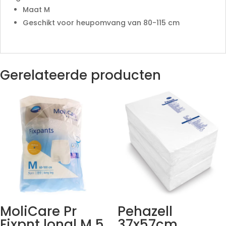
Maat M
Geschikt voor heupomvang van 80-115 cm
Gerelateerde producten
MoliCare Pr
Pehazell
Fixpnt longl M 5
37x57cm