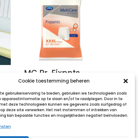
MC Pr. Fixpnts
Longl XXXL 25 p/s
Cookie toestemming beheren
0
€
33,88
incl. btw
e gebruikerservaring te bieden, gebruiken we technologieën zoals
 apparaatinformatie op te slaan en/of te raadplegen. Door in te
et deze technologieën kunnen we gegevens zoals surfgedrag of
Voeg toe aan verlanglijst
s op deze site verwerken. Het niet instemmen of intrekken van
g kan bepaalde functies en mogelijkheden negatief beïnvloeden.
st
ensten