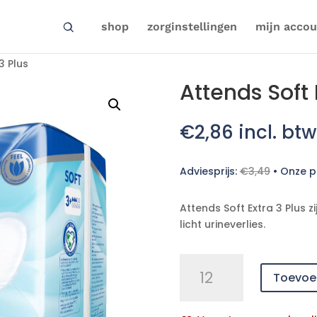
shop
zorginstellingen
mijn accou
3 Plus
Attends Soft 
€
2,86
incl. btw
Adviesprijs:
€
3,49
•
Onze pr
Attends Soft Extra 3 Plus 
licht urineverlies.
Attends
Toevoe
Soft
Extra
3