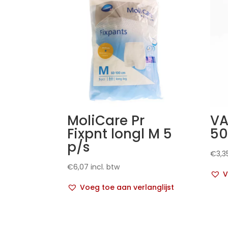
MoliCare Pr
VA
Fixpnt longl M 5
50
p/s
€
3,3
€
6,07
incl. btw
V
Voeg toe aan verlanglijst