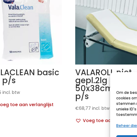
LACLEAN basic
VALAROLL niet
 p/s
gepl.2lg
50x38cm12x15
5
incl. btw
Om de best
p/s
cookies om
stemmen m
oeg toe aan verlanglijst
€
68,77
incl. btw
unieke ID'
toestemmin
Voeg toe aan verlanglij
Beheer di