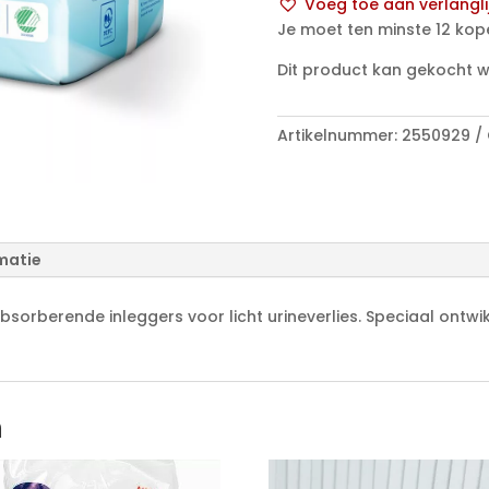
Voeg toe aan verlangli
Plus
A
Je moet ten minste 12 kop
aantal
l
Dit product kan gekocht 
t
e
r
Artikelnummer:
2550929
n
a
t
i
v
matie
e
:
, absorberende inleggers voor licht urineverlies. Speciaal ontw
n