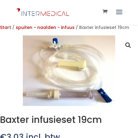
Start
/
spuiten - naalden - infuus
/ Baxter infusieset 19cm
Baxter infusieset 19cm
€
3,03
incl. btw