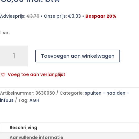
Adviesprijs:
€
3,79
•
Onze prijs:
€
3,03
•
Bespaar 20%
1 set
Baxter
Toevoegen aan winkelwagen
infusieset
19cm
aantal
Voeg toe aan verlanglijst
A
l
Artikelnummer:
3630050
Categorie:
spuiten - naalden -
t
infuus
Tag:
AGH
e
r
n
a
Beschrijving
t
Aanvullende informatie
i