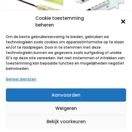
Cookie toestemming
beheren
TERUMO NAALD
TERUMO SPUIT
Om de beste gebruikerservaring te bieden, gebruiken we
AGANI 23G 1 RB
DRIEDELIG – 5ML
technologieën zoals cookies om apparaatinformatie op te slaan
BLAUW 100
ZONDER NAALD
en/of te raadplegen. Door in te stemmen met deze
technologieën kunnen we gegevens zoals surfgedrag of unieke
stuks
– LUER
ID's op deze site verwerken. Het niet instemmen of intrekken van
GECENTREERD –
toestemming kan bepaalde functies en mogelijkheden negatief
€
2,94
incl. btw
beïnvloeden.
100 stuks
Beheer diensten
Voeg toe aan verlanglijst
€
8,35
incl. btw
Aanvaarden
Voeg toe aan verlanglijst
Weigeren
Bekijk voorkeuren