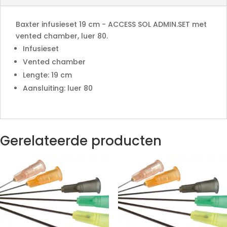
v
e
Baxter infusieset 19 cm - ACCESS SOL ADMIN.SET met
:
vented chamber, luer 80.
Infusieset
Vented chamber
Lengte: 19 cm
Aansluiting: luer 80
Gerelateerde producten