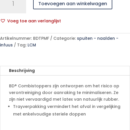
Toevoegen aan winkelwagen
Combistopper
Luer
Lock
Voeg toe aan verlanglijst
TP-
A
MF
l
100
Artikelnummer:
BDTPMF
Categorie:
spuiten - naalden -
t
stuks
infuus
Tag:
LCM
e
aantal
r
n
a
Beschrijving
t
i
BD® Combistoppers zijn ontworpen om het risico op
v
verontreiniging door aanraking te minimaliseren. Ze
e
zijn niet vervaardigd met latex van natuurlijk rubber.
:
Trayverpakking vermindert het afval in vergelijking
met enkelvoudige steriele doppen