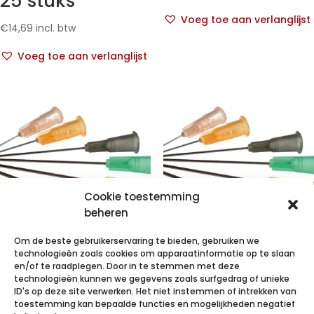
25 stuks
Voeg toe aan verlanglijst
€
14,69
incl. btw
Voeg toe aan verlanglijst
Cookie toestemming
beheren
Om de beste gebruikerservaring te bieden, gebruiken we
technologieën zoals cookies om apparaatinformatie op te slaan
TERUMO NAALD
TERUMO NAALD
en/of te raadplegen. Door in te stemmen met deze
technologieën kunnen we gegevens zoals surfgedrag of unieke
AGANI 21G 1 RB
AGANI 19G 1 1/2
ID's op deze site verwerken. Het niet instemmen of intrekken van
GROEN 100
RB IVOOR 100
toestemming kan bepaalde functies en mogelijkheden negatief