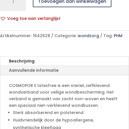
Toevoegen aan winkelwagen
E
latexfree
10x8cm
Voeg toe aan verlanglijst
25
A
p/s
l
aantal
Artikelnummer:
1642628
Categorie:
wondzorg
Tag:
PHM
t
e
r
n
Beschrijving
a
Aanvullende informatie
t
i
v
COSMOPOR E latexfree is een steriel, zelfklevend
e
wondverband voor veilige wondbescherming. Het
:
verband is gemaakt van zacht non-woven en heeft
een speciaal niet-verklevend wondkussen.
Sterk absorberend en polsterend
Huidvriendelijk door de hypoallergene,
synthetische kleeflaag