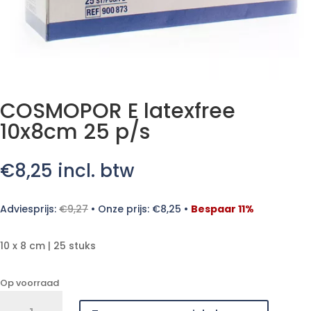
COSMOPOR E latexfree
10x8cm 25 p/s
€
8,25
incl. btw
Adviesprijs:
€
9,27
•
Onze prijs:
€
8,25
•
Bespaar 11%
10 x 8 cm | 25 stuks
Op voorraad
COSMOPOR