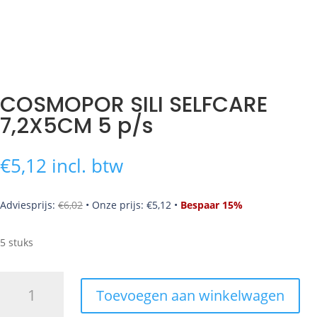
COSMOPOR SILI SELFCARE
7,2X5CM 5 p/s
€
5,12
incl. btw
Adviesprijs:
€
6,02
•
Onze prijs:
€
5,12
•
Bespaar 15%
5 stuks
COSMOPOR
Toevoegen aan winkelwagen
SILI
SELFCARE