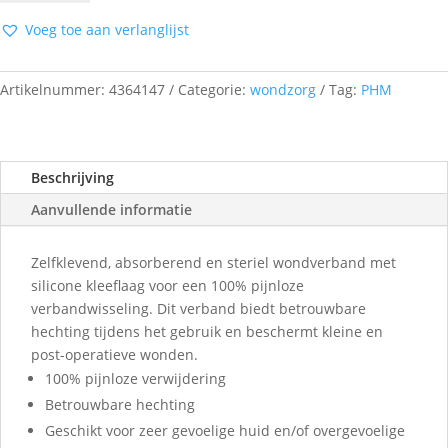
7,2X5CM
Voeg toe aan verlanglijst
5
p/s
aantal
Artikelnummer:
4364147
Categorie:
wondzorg
Tag:
PHM
Beschrijving
Aanvullende informatie
Zelfklevend, absorberend en steriel wondverband met
silicone kleeflaag voor een 100% pijnloze
verbandwisseling. Dit verband biedt betrouwbare
hechting tijdens het gebruik en beschermt kleine en
post-operatieve wonden.
100% pijnloze verwijdering
Betrouwbare hechting
Geschikt voor zeer gevoelige huid en/of overgevoelige