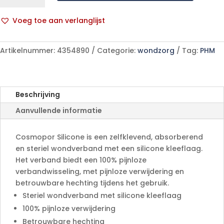
10x8cm
10
Voeg toe aan verlanglijst
p/s
A
aantal
l
Artikelnummer:
4354890
Categorie:
wondzorg
Tag:
PHM
t
e
r
n
Beschrijving
a
Aanvullende informatie
t
i
v
Cosmopor Silicone is een zelfklevend, absorberend
e
en steriel wondverband met een silicone kleeflaag.
:
Het verband biedt een 100% pijnloze
verbandwisseling, met pijnloze verwijdering en
betrouwbare hechting tijdens het gebruik.
Steriel wondverband met silicone kleeflaag
100% pijnloze verwijdering
Betrouwbare hechting