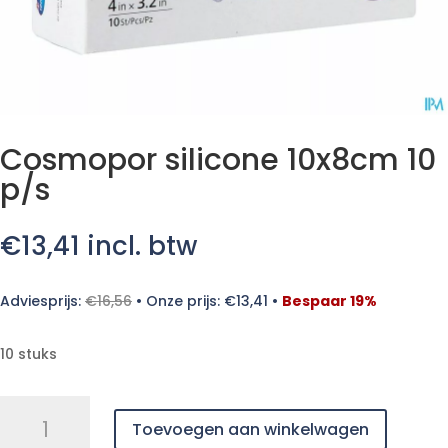
Cosmopor silicone 10x8cm 10
p/s
€
13,41
incl. btw
Adviesprijs:
€
16,56
•
Onze prijs:
€
13,41
•
Bespaar 19%
10 stuks
Cosmopor
Toevoegen aan winkelwagen
silicone