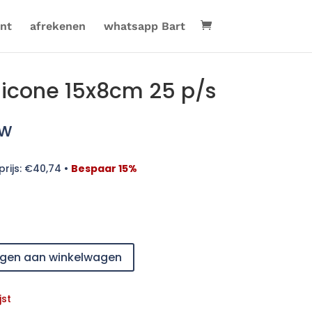
nt
afrekenen
whatsapp Bart
licone 15x8cm 25 p/s
tw
rijs:
€
40,74
•
Bespaar 15%
gen aan winkelwagen
jst