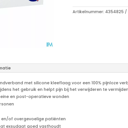
A
aantal
l
Artikelnummer:
4354825
t
e
r
n
a
t
i
v
e
matie
:
ndverband met silicone kleeflaag voor een 100% pijnloze verb
ens het gebruik en helpt pijn bij het verwijderen te vermijden
leine en post-operatieve wonden
ersonen
d en/of overgevoelige patiënten
at exsudaat goed vasthoudt