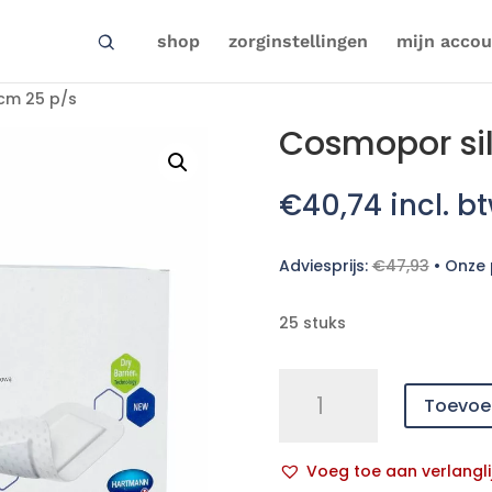
shop
zorginstellingen
mijn accou
cm 25 p/s
Cosmopor si
€
40,74
incl. b
Adviesprijs:
€
47,93
•
Onze p
25 stuks
Cosmopor
Toevoe
silicone
15x8cm
25
Voeg toe aan verlangli
p/s