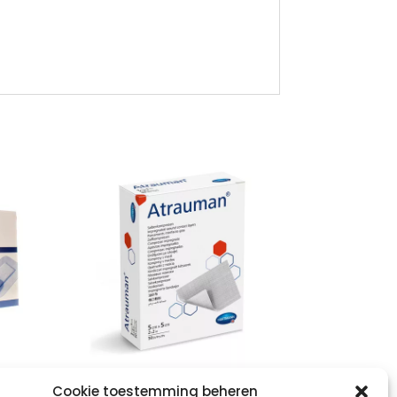
ATRAUMAN
Cookie toestemming beheren