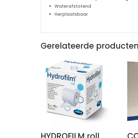
Waterafstotend
Herplaatsbaar
Gerelateerde producte
HYDROFILM roll
CO