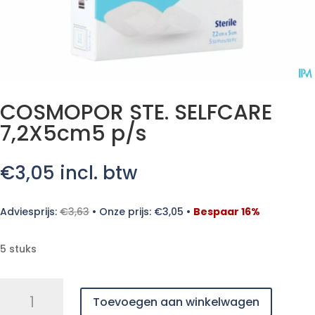
COSMOPOR STE. SELFCARE
7,2X5cm5 p/s
€
3,05
incl. btw
Adviesprijs:
€
3,63
•
Onze prijs:
€
3,05
•
Bespaar 16%
5 stuks
COSMOPOR
Toevoegen aan winkelwagen
STE.