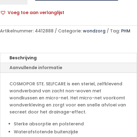
SELFCARE
7,2X5cm5
Voeg toe aan verlanglijst
p/s
A
aantal
l
Artikelnummer:
4412888
Categorie:
wondzorg
Tag:
PHM
t
e
r
n
Beschrijving
a
Aanvullende informatie
t
i
v
COSMOPOR STE. SELFCARE is een steriel, zelfklevend
e
wondverband van zacht non-woven met
:
wondkussen en micro-net. Het micro-net voorkomt
wondverkleving en zorgt voor een snelle afvloei van
secreet door het drainage-effect.
Sterke absorptie en polsterend
Waterafstotende buitenzijde