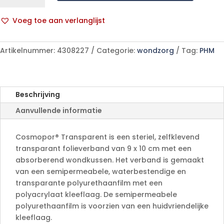
9x10
cm
Voeg toe aan verlanglijst
50
A
p/s
l
aantal
Artikelnummer:
4308227
Categorie:
wondzorg
Tag:
PHM
t
e
r
n
Beschrijving
a
Aanvullende informatie
t
i
v
Cosmopor® Transparent is een steriel, zelfklevend
e
transparant folieverband van 9 x 10 cm met een
:
absorberend wondkussen. Het verband is gemaakt
van een semipermeabele, waterbestendige en
transparante polyurethaanfilm met een
polyacrylaat kleeflaag. De semipermeabele
polyurethaanfilm is voorzien van een huidvriendelijke
kleeflaag.