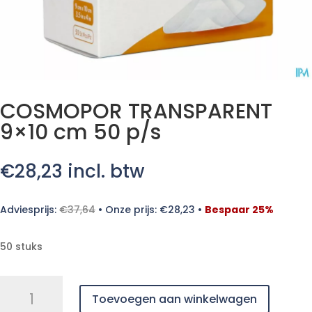
COSMOPOR TRANSPARENT
9×10 cm 50 p/s
€
28,23
incl. btw
Adviesprijs:
€
37,64
•
Onze prijs:
€
28,23
•
Bespaar 25%
50 stuks
COSMOPOR
Toevoegen aan winkelwagen
TRANSPARENT