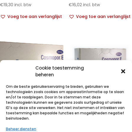
€
19,30
incl. btw
€
16,02
incl. btw
Voeg toe aan verlanglijst
Voeg toe aan verlanglijst
Cookie toestemming
beheren
Om de beste gebruikerservaring te bieden, gebruiken we
technologieën zoals cookies om apparaatinformatie op te slaan
en/of te raadplegen. Door in te stemmen met deze
technologieën kunnen we gegevens zoals surfgedrag of unieke
COSMOPOR E
COSMOPOR E
ID's op deze site verwerken. Het niet instemmen of intrekken van
latexfree
latexfree
toestemming kan bepaalde functies en mogelijkheden negatief
beïnvloeden.
25x10cm 25 p/s
10x6cm 25 p/s
Beheer diensten