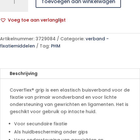
Toevoegen aan winkelwagen
grip
C
6,75cm
Voeg toe aan verlanglijst
x
A
10m
l
1
Artikelnummer:
3729084
Categorie:
verband -
t
p/s
fixatiemiddelen
Tag:
PHM
e
aantal
r
n
a
Beschrijving
t
i
Coverflex® grip is een elastisch buisverband voor de
v
fixatie van primair wondverband en voor lichte
e
ondersteuning van gewrichten en ligamenten. Het is
:
geschikt voor gebruik op intacte huid.
Voor secundaire fixatie
Als huidbescherming onder gips
Voor ondersteuning van gewrichten en