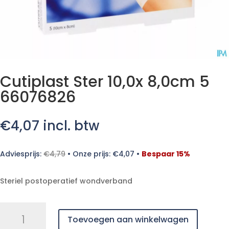
Cutiplast Ster 10,0x 8,0cm 5
66076826
€
4,07
incl. btw
Adviesprijs:
€
4,79
•
Onze prijs:
€
4,07
•
Bespaar 15%
Steriel postoperatief wondverband
Cutiplast
Toevoegen aan winkelwagen
Ster