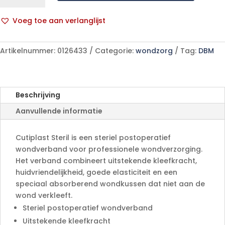
10,0x
8,0cm
Voeg toe aan verlanglijst
5
A
66076826
l
aantal
Artikelnummer:
0126433
Categorie:
wondzorg
Tag:
DBM
t
e
r
n
Beschrijving
a
Aanvullende informatie
t
i
v
Cutiplast Steril is een steriel postoperatief
e
wondverband voor professionele wondverzorging.
:
Het verband combineert uitstekende kleefkracht,
huidvriendelijkheid, goede elasticiteit en een
speciaal absorberend wondkussen dat niet aan de
wond verkleeft.
Steriel postoperatief wondverband
Uitstekende kleefkracht