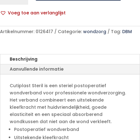
7,2x
5,0cm
Voeg toe aan verlanglijst
5
A
66076825
l
aantal
Artikelnummer:
0126417
Categorie:
wondzorg
Tag:
DBM
t
e
r
n
Beschrijving
a
Aanvullende informatie
t
i
v
Cutiplast Steril is een steriel postoperatief
e
wondverband voor professionele wondverzorging.
:
Het verband combineert een uitstekende
kleefkracht met huidvriendelijkheid, goede
elasticiteit en een speciaal absorberend
wondkussen dat niet aan de wond verkleeft.
Postoperatief wondverband
Uitstekende kleefkracht