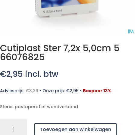
Cutiplast Ster 7,2x 5,0cm 5
66076825
€
2,95
incl. btw
Adviesprijs:
€
3,39
•
Onze prijs:
€
2,95
•
Bespaar 13%
Steriel postoperatief wondverband
Cutiplast
Toevoegen aan winkelwagen
Ster