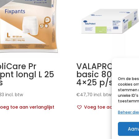
liCare Pr
VALAPROTECT
xpnt longl L 25
basic 80x140c
Om de best
s
4×25 p/s
cookies om
stemmen m
33
incl. btw
€
47,70
incl. btw
unieke ID'
toestemmin
oeg toe aan verlanglijst
Voeg toe aan verlanglij
Beheer di
Aan