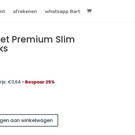
nt
afrekenen
whatsapp Bart
eet Premium Slim
ks
ijs:
€
3,64
•
Bespaar 25%
gen aan winkelwagen