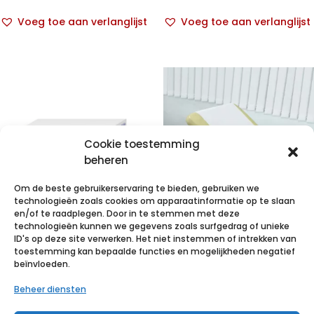
Voeg toe aan verlanglijst
Voeg toe aan verlanglijst
Cookie toestemming
beheren
Om de beste gebruikerservaring te bieden, gebruiken we
technologieën zoals cookies om apparaatinformatie op te slaan
en/of te raadplegen. Door in te stemmen met deze
technologieën kunnen we gegevens zoals surfgedrag of unieke
VALAPROTECT
VALAROLL duo
ID's op deze site verwerken. Het niet instemmen of intrekken van
basic 80x210cm
59cmx50m 2lg
toestemming kan bepaalde functies en mogelijkheden negatief
beïnvloeden.
4×25 p/s
1 r.
Beheer diensten
€
66,14
incl. btw
€
7,82
incl. btw