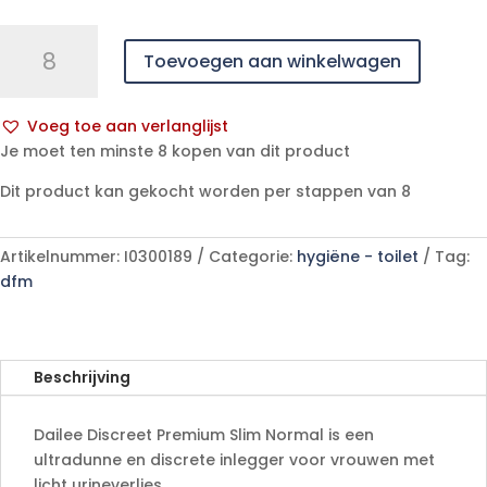
Dailee
Toevoegen aan winkelwagen
Discreet
Premium
Slim
Voeg toe aan verlanglijst
Normal
A
Je moet ten minste 8 kopen van dit product
-
l
30
Dit product kan gekocht worden per stappen van 8
t
stuks
e
aantal
r
Artikelnummer:
I0300189
Categorie:
hygiëne - toilet
Tag:
n
dfm
a
t
i
v
Beschrijving
e
:
Dailee Discreet Premium Slim Normal is een
ultradunne en discrete inlegger voor vrouwen met
licht urineverlies.