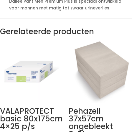
Dailee Pant Men Premium Plus is speciaal ontwikkeld
voor mannen met matig tot zwaar urineverlies.
Gerelateerde producten
VALAPROTECT
Pehazell
basic 80x175cm
37x57cm
4×25 p/s
ongebleekt