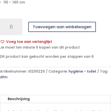
110 – 140 cm
Dailee
Toevoegen aan winkelwagen
Pant
Men
Premium
Voeg toe aan verlanglijst
Plus
A
Je moet ten minste 6 kopen van dit product
L
l
-
Dit product kan gekocht worden per stappen van 6
t
15
e
stuks
r
Artikelnummer:
I0200220
Categorie:
hygiëne - toilet
Tag:
aantal
n
dfm
a
t
i
v
Beschrijving
e
: