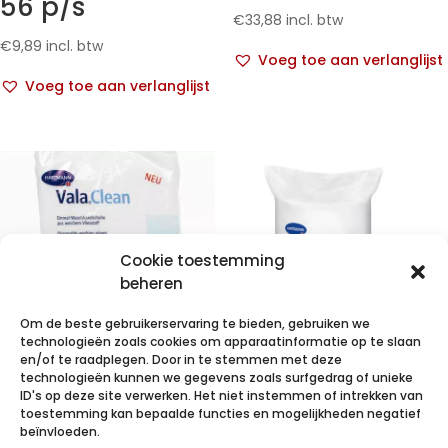
56 p/s
€
33,88
incl. btw
€
9,89
incl. btw
Voeg toe aan verlanglijst
Voeg toe aan verlanglijst
Cookie toestemming
beheren
Om de beste gebruikerservaring te bieden, gebruiken we
technologieën zoals cookies om apparaatinformatie op te slaan
en/of te raadplegen. Door in te stemmen met deze
technologieën kunnen we gegevens zoals surfgedrag of unieke
VALACLEAN
VALACLEAN roll
ID's op deze site verwerken. Het niet instemmen of intrekken van
basic 50 p/s
/ 175
toestemming kan bepaalde functies en mogelijkheden negatief
I.M.
beïnvloeden.
handdoek.1 r.
bestelde