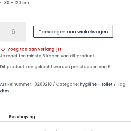
80 – 120 cm
Dailee
Toevoegen aan winkelwagen
Pant
Men
Premium
Voeg toe aan verlanglijst
Plus
A
Je moet ten minste 6 kopen van dit product
M
l
-
Dit product kan gekocht worden per stappen van 6
t
15
e
stuks
r
Artikelnummer:
I0200218
Categorie:
hygiëne - toilet
Tag:
aantal
n
dfm
a
t
i
v
Beschrijving
e
: