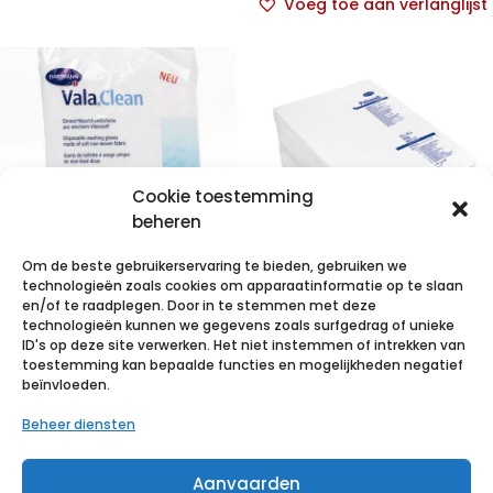
Voeg toe aan verlanglijst
Cookie toestemming
beheren
Om de beste gebruikerservaring te bieden, gebruiken we
technologieën zoals cookies om apparaatinformatie op te slaan
VALACLEAN
en/of te raadplegen. Door in te stemmen met deze
technologieën kunnen we gegevens zoals surfgedrag of unieke
basic 50 p/s
Pehazell
ID's op deze site verwerken. Het niet instemmen of intrekken van
37x57cm
toestemming kan bepaalde functies en mogelijkheden negatief
€
3,35
incl. btw
beïnvloeden.
gebleekt 3x5kg
Beheer diensten
Voeg toe aan verlanglijst
€
96,38
incl. btw
Aanvaarden
Voeg toe aan verlanglijst