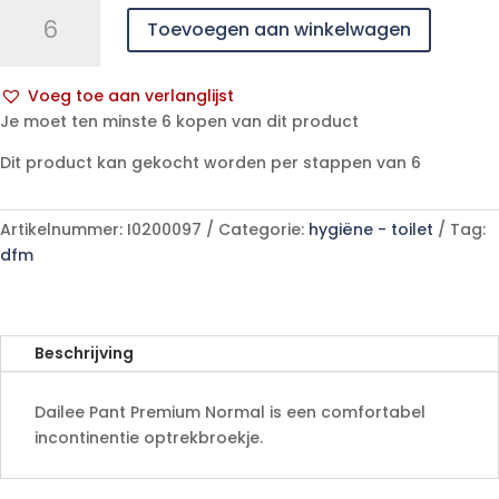
Dailee
Toevoegen aan winkelwagen
Pant
Premium
Normal
Voeg toe aan verlanglijst
S
A
Je moet ten minste 6 kopen van dit product
(Tubes)
l
-
Dit product kan gekocht worden per stappen van 6
t
15
e
stuks
r
Artikelnummer:
I0200097
Categorie:
hygiëne - toilet
Tag:
aantal
n
dfm
a
t
i
v
Beschrijving
e
:
Dailee Pant Premium Normal is een comfortabel
incontinentie optrekbroekje.