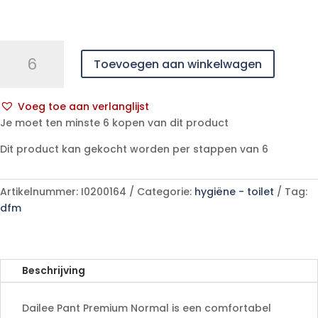
Dailee
Toevoegen aan winkelwagen
Pant
Premium
Normal
Voeg toe aan verlanglijst
XL
A
Je moet ten minste 6 kopen van dit product
(Tubes)
l
-
Dit product kan gekocht worden per stappen van 6
t
15
e
stuks
r
Artikelnummer:
I0200164
Categorie:
hygiëne - toilet
Tag:
aantal
n
dfm
a
t
i
v
Beschrijving
e
:
Dailee Pant Premium Normal is een comfortabel