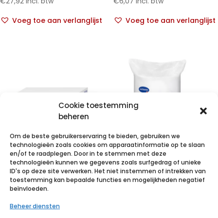
€
27,92
incl. btw
€
6,07
incl. btw
Voeg toe aan verlanglijst
Voeg toe aan verlanglijst
Cookie toestemming
beheren
Om de beste gebruikerservaring te bieden, gebruiken we
technologieën zoals cookies om apparaatinformatie op te slaan
en/of te raadplegen. Door in te stemmen met deze
technologieën kunnen we gegevens zoals surfgedrag of unieke
VALAPROTECT
VALACLEAN roll
ID's op deze site verwerken. Het niet instemmen of intrekken van
basic 80x210cm
/ 175
toestemming kan bepaalde functies en mogelijkheden negatief
beïnvloeden.
4×25 p/s
handdoek.1 r.
Beheer diensten
€
66,14
incl. btw
€
9,03
incl. btw