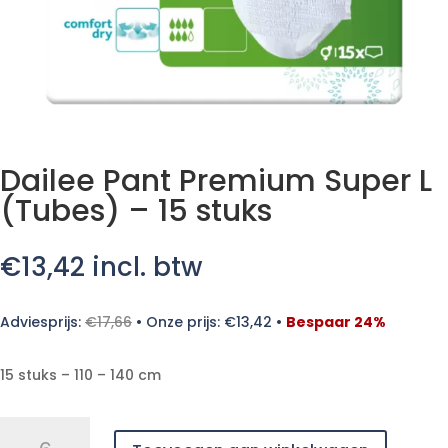
Dailee Pant Premium Super L
(Tubes) – 15 stuks
€
13,42
incl. btw
Adviesprijs:
€
17,66
•
Onze prijs:
€
13,42
•
Bespaar 24%
15 stuks – 110 – 140 cm
Dailee