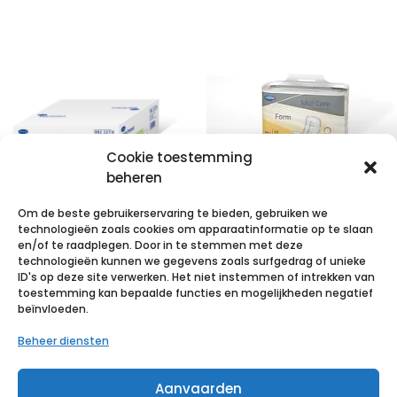
Cookie toestemming
beheren
MoliCare
Premium Form
Om de beste gebruikerservaring te bieden, gebruiken we
technologieën zoals cookies om apparaatinformatie op te slaan
3D 32 p/s
VALAPROTECT
en/of te raadplegen. Door in te stemmen met deze
technologieën kunnen we gegevens zoals surfgedrag of unieke
basic
€
14,53
incl. btw
ID's op deze site verwerken. Het niet instemmen of intrekken van
80x140cm 4×25
toestemming kan bepaalde functies en mogelijkheden negatief
beïnvloeden.
Voeg toe aan verlanglijst
p/s
Beheer diensten
€
47,70
incl. btw
Aanvaarden
Voeg toe aan verlanglijst