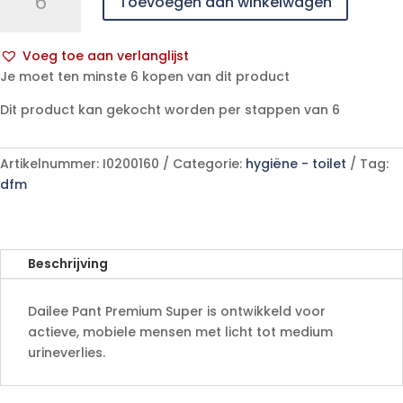
Toevoegen aan winkelwagen
Pant
Premium
Super
Voeg toe aan verlanglijst
L
A
Je moet ten minste 6 kopen van dit product
(Tubes)
l
-
Dit product kan gekocht worden per stappen van 6
t
15
e
stuks
r
Artikelnummer:
I0200160
Categorie:
hygiëne - toilet
Tag:
aantal
n
dfm
a
t
i
v
Beschrijving
e
:
Dailee Pant Premium Super is ontwikkeld voor
actieve, mobiele mensen met licht tot medium
urineverlies.