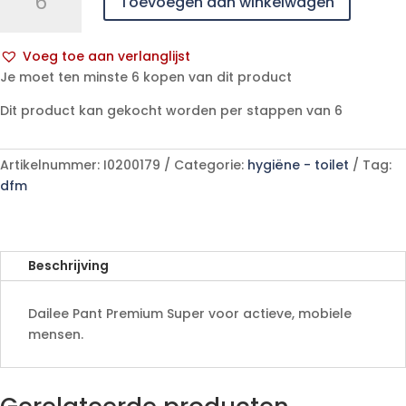
Toevoegen aan winkelwagen
Pant
Premium
Super
Voeg toe aan verlanglijst
S
A
Je moet ten minste 6 kopen van dit product
(Tubes)
l
-
Dit product kan gekocht worden per stappen van 6
t
15
e
stuks
r
Artikelnummer:
I0200179
Categorie:
hygiëne - toilet
Tag:
aantal
n
dfm
a
t
i
v
Beschrijving
e
:
Dailee Pant Premium Super voor actieve, mobiele
mensen.