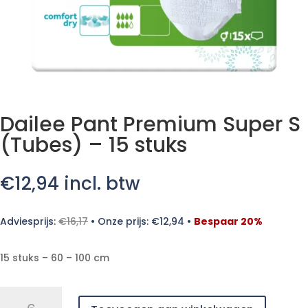
Dailee Pant Premium Super S
(Tubes) – 15 stuks
€
12,94
incl. btw
Adviesprijs:
€
16,17
•
Onze prijs:
€
12,94
•
Bespaar 20%
15 stuks – 60 – 100 cm
Dailee