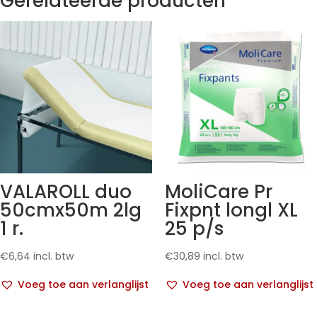
Gerelateerde producten
VALAROLL duo
MoliCare Pr
50cmx50m 2lg
Fixpnt longl XL
1 r.
25 p/s
€
6,64
incl. btw
€
30,89
incl. btw
Voeg toe aan verlanglijst
Voeg toe aan verlanglijst