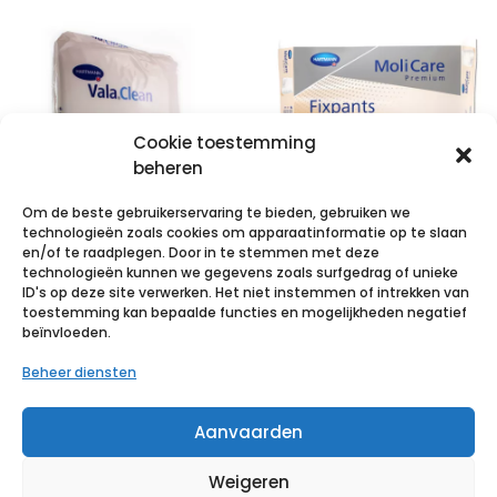
Cookie toestemming
beheren
Om de beste gebruikerservaring te bieden, gebruiken we
technologieën zoals cookies om apparaatinformatie op te slaan
en/of te raadplegen. Door in te stemmen met deze
technologieën kunnen we gegevens zoals surfgedrag of unieke
ValaClean soft
MoliCare Pr
ID's op deze site verwerken. Het niet instemmen of intrekken van
Washandje 50
Fixpnt longl L 25
toestemming kan bepaalde functies en mogelijkheden negatief
beïnvloeden.
p/s
p/s
Beheer diensten
€
4,45
incl. btw
€
29,33
incl. btw
Aanvaarden
Voeg toe aan verlanglijst
Voeg toe aan verlanglijst
Weigeren