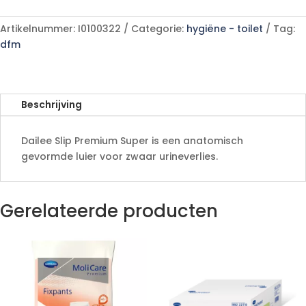
stuks
e
aantal
r
Artikelnummer:
I0100322
Categorie:
hygiëne - toilet
Tag:
n
dfm
a
t
i
v
Beschrijving
e
:
Dailee Slip Premium Super is een anatomisch
gevormde luier voor zwaar urineverlies.
Gerelateerde producten