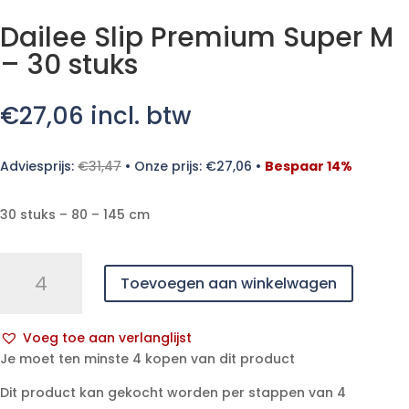
Dailee Slip Premium Super M
– 30 stuks
€
27,06
incl. btw
Adviesprijs:
€
31,47
•
Onze prijs:
€
27,06
•
Bespaar 14%
30 stuks – 80 – 145 cm
Dailee
Toevoegen aan winkelwagen
Slip
Premium
Super
Voeg toe aan verlanglijst
M
A
Je moet ten minste 4 kopen van dit product
-
l
30
Dit product kan gekocht worden per stappen van 4
t