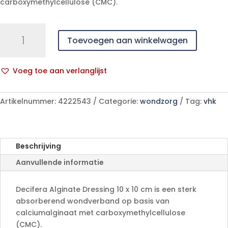
carboxymethylcellulose (CMC).
Decifera
Toevoegen aan winkelwagen
Alginate
Dressing
10
Voeg toe aan verlanglijst
x
A
10
l
cm
Artikelnummer:
4222543
Categorie:
wondzorg
Tag:
vhk
t
aantal
e
r
n
Beschrijving
a
Aanvullende informatie
t
i
v
Decifera Alginate Dressing 10 x 10 cm is een sterk
e
absorberend wondverband op basis van
:
calciumalginaat met carboxymethylcellulose
(CMC).