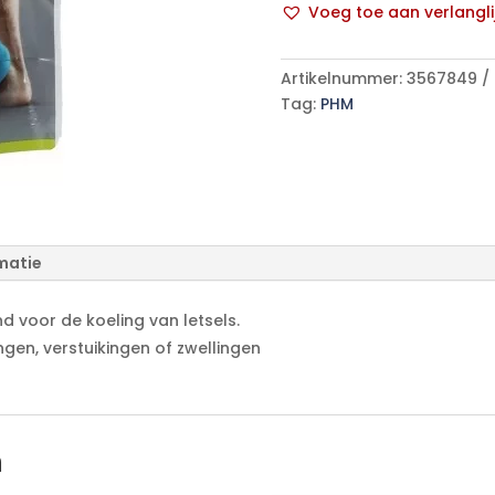
Voeg toe aan verlangli
1
A
p/s
l
aantal
Artikelnummer:
3567849
t
Tag:
PHM
e
r
n
a
t
i
matie
v
e
:
d voor de koeling van letsels.
ngen, verstuikingen of zwellingen
n