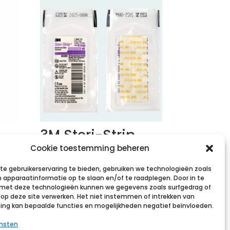
3M Steri-Strip
st
hechtstrips, 3mm
Cookie toestemming beheren
x 75mm, (10x 5
e gebruikerservaring te bieden, gebruiken we technologieën zoals
strips)
 apparaatinformatie op te slaan en/of te raadplegen. Door in te
et deze technologieën kunnen we gegevens zoals surfgedrag of
€
29,02
incl. btw
s op deze site verwerken. Het niet instemmen of intrekken van
st
g kan bepaalde functies en mogelijkheden negatief beïnvloeden.
Voeg toe aan verlanglijst
ensten