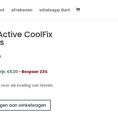
nt
afrekenen
whatsapp Bart
ctive CoolFix
s
w
ijs:
€
5,00
•
Bespaar 23%
voor de koeling van letsels.
gen aan winkelwagen