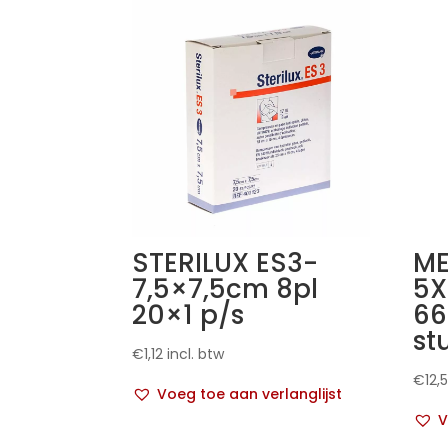
STERILUX ES3-
ME
7,5×7,5cm 8pl
5X
20×1 p/s
66
st
€
1,12
incl. btw
€
12,
Voeg toe aan verlanglijst
V