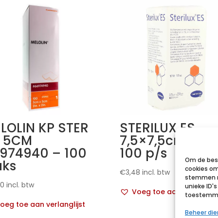
LOLIN KP STER
STERILUX ES
 5CM
7,5×7,5cm 12l.n
974940 – 100
100 p/s
Om de best
uks
cookies om
€
3,48
incl. btw
stemmen m
50
incl. btw
unieke ID'
Voeg toe aan verlanglij
toestemmin
oeg toe aan verlanglijst
Beheer di