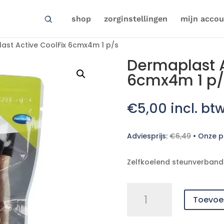
shop
zorginstellingen
mijn accou
ast Active CoolFix 6cmx4m 1 p/s
Dermaplast A
6cmx4m 1 p/
€
5,00
incl. bt
Adviesprijs:
€
6,49
•
Onze pr
Zelfkoelend steunverband 
Dermaplast
Toevoe
Active
CoolFix
6cmx4m