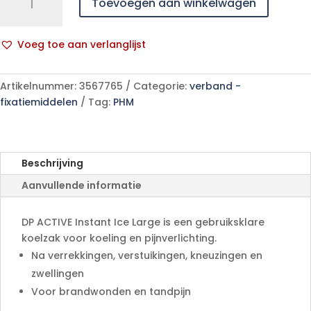
Toevoegen aan winkelwagen
Active
Instant
Ice
Voeg toe aan verlanglijst
Large
A
1
l
p/s
Artikelnummer:
3567765
Categorie:
verband -
t
aantal
fixatiemiddelen
Tag:
PHM
e
r
n
a
Beschrijving
t
Aanvullende informatie
i
v
e
DP ACTIVE Instant Ice Large is een gebruiksklare
:
koelzak voor koeling en pijnverlichting.
Na verrekkingen, verstuikingen, kneuzingen en
zwellingen
Voor brandwonden en tandpijn