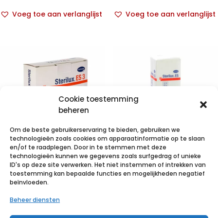
Voeg toe aan verlanglijst
Voeg toe aan verlanglijst
Cookie toestemming
beheren
Om de beste gebruikerservaring te bieden, gebruiken we
technologieën zoals cookies om apparaatinformatie op te slaan
en/of te raadplegen. Door in te stemmen met deze
technologieën kunnen we gegevens zoals surfgedrag of unieke
STERILUX ES3-
STERILUX ES
ID's op deze site verwerken. Het niet instemmen of intrekken van
7,5×7,5cm 8pl
5x5cm 12l.nst.
toestemming kan bepaalde functies en mogelijkheden negatief
beïnvloeden.
20×1 p/s
100 p/s
Beheer diensten
€
1,12
incl. btw
€
1,80
incl. btw