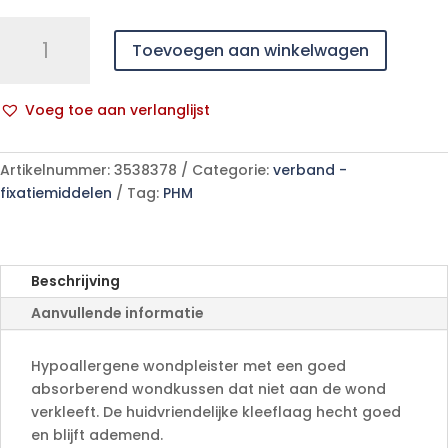
Dermaplast
Toevoegen aan winkelwagen
SOFT
SELFCARE
6X10CM
Voeg toe aan verlanglijst
10
A
p/s
l
aantal
Artikelnummer:
3538378
Categorie:
verband -
t
fixatiemiddelen
Tag:
PHM
e
r
n
a
Beschrijving
t
Aanvullende informatie
i
v
e
Hypoallergene wondpleister met een goed
:
absorberend wondkussen dat niet aan de wond
verkleeft. De huidvriendelijke kleeflaag hecht goed
en blijft ademend.