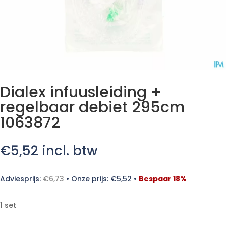
Dialex infuusleiding +
regelbaar debiet 295cm
1063872
€
5,52
incl. btw
Adviesprijs:
€
6,73
•
Onze prijs:
€
5,52
•
Bespaar 18%
1 set