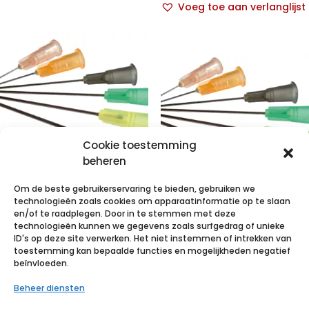
Voeg toe aan verlanglijst
Cookie toestemming
beheren
Om de beste gebruikerservaring te bieden, gebruiken we
TERUMO NAALD
technologieën zoals cookies om apparaatinformatie op te slaan
AGANI 20G 1 RB
TERUMO NAALD
en/of te raadplegen. Door in te stemmen met deze
technologieën kunnen we gegevens zoals surfgedrag of unieke
GEEL 100 stuks
AGANI 25G 1 RB
ID's op deze site verwerken. Het niet instemmen of intrekken van
ORANJE 100
toestemming kan bepaalde functies en mogelijkheden negatief
€
2,94
incl. btw
beïnvloeden.
stuks
E.M.
bestelde
Beheer diensten
Voeg toe aan verlanglijst
Repose® -
€
2,94
incl. btw
Oplegmatras