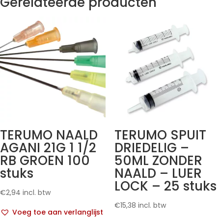
Gerelateerde producten
TERUMO NAALD
TERUMO SPUIT
AGANI 21G 1 1/2
DRIEDELIG –
RB GROEN 100
50ML ZONDER
stuks
NAALD – LUER
LOCK – 25 stuks
€
2,94
incl. btw
€
15,38
incl. btw
Voeg toe aan verlanglijst