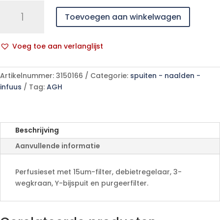
Dialex
Toevoegen aan winkelwagen
infuusleiding
+
regelbaar
Voeg toe aan verlanglijst
debiet
A
295cm
l
1063872
Artikelnummer:
3150166
Categorie:
spuiten - naalden -
t
aantal
infuus
Tag:
AGH
e
r
n
a
Beschrijving
t
Aanvullende informatie
i
v
e
Perfusieset met 15um-filter, debietregelaar, 3-
:
wegkraan, Y-bijspuit en purgeerfilter.