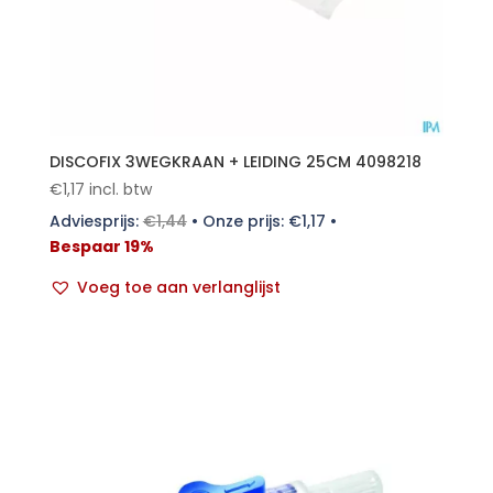
DISCOFIX 3WEGKRAAN + LEIDING 25CM 4098218
€
1,17
incl. btw
Adviesprijs:
€
1,44
•
Onze prijs:
€
1,17
•
Bespaar 19%
Voeg toe aan verlanglijst