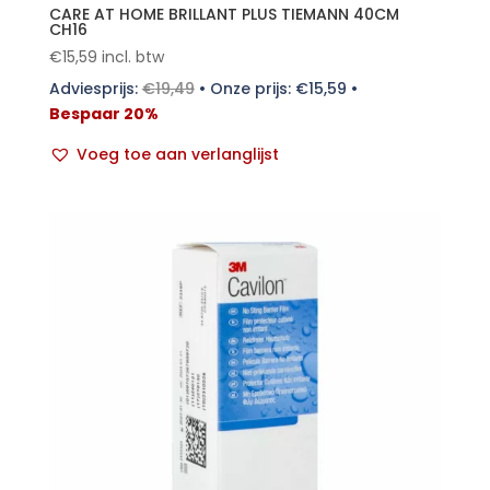
CARE AT HOME BRILLANT PLUS TIEMANN 40CM
CH16
€
15,59
incl. btw
Adviesprijs:
€
19,49
•
Onze prijs:
€
15,59
•
Bespaar 20%
Voeg toe aan verlanglijst