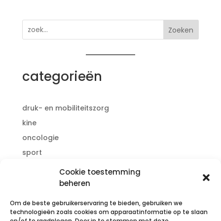
Zoeken
categorieën
druk- en mobiliteitszorg
kine
oncologie
sport
voetverzorging
Cookie toestemming
reinigen - ontsmetten
beheren
mondmaskers
Om de beste gebruikerservaring te bieden, gebruiken we
handschoenen
technologieën zoals cookies om apparaatinformatie op te slaan
en/of te raadplegen. Door in te stemmen met deze