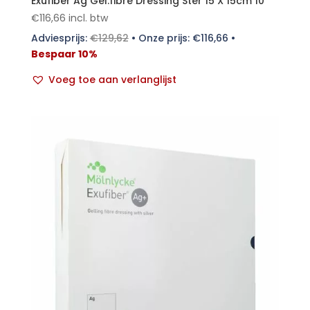
Exufiber Ag Gel.fibre Dressing Ster 15 X 15cm 10
€
116,66
incl. btw
Adviesprijs:
€
129,62
•
Onze prijs:
€
116,66
•
Bespaar 10%
Voeg toe aan verlanglijst