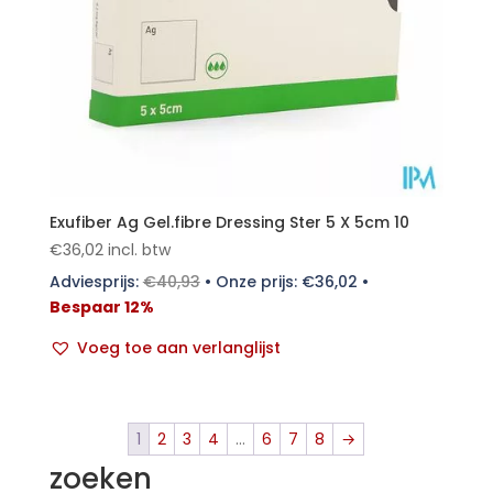
Exufiber Ag Gel.fibre Dressing Ster 5 X 5cm 10
€
36,02
incl. btw
Adviesprijs:
€
40,93
•
Onze prijs:
€
36,02
•
Bespaar 12%
Voeg toe aan verlanglijst
1
2
3
4
…
6
7
8
→
zoeken