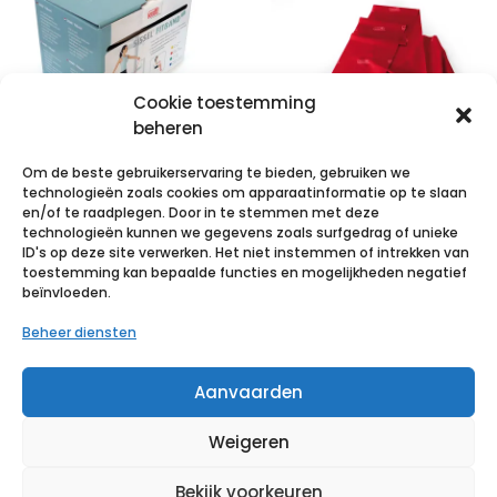
Cookie toestemming
beheren
Om de beste gebruikerservaring te bieden, gebruiken we
SISSEL® FITBAND
technologieën zoals cookies om apparaatinformatie op te slaan
– 15 cm x 25 m
SISSEL® FITBAND
en/of te raadplegen. Door in te stemmen met deze
technologieën kunnen we gegevens zoals surfgedrag of unieke
rol – strong –
– 15 cm x 5 m
ID's op deze site verwerken. Het niet instemmen of intrekken van
groen
rol – medium –
toestemming kan bepaalde functies en mogelijkheden negatief
beïnvloeden.
rood
€
64,07
incl. btw
Beheer diensten
€
16,17
incl. btw
Voeg toe aan verlanglijst
Aanvaarden
Voeg toe aan verlanglijst
Weigeren
Bekijk voorkeuren