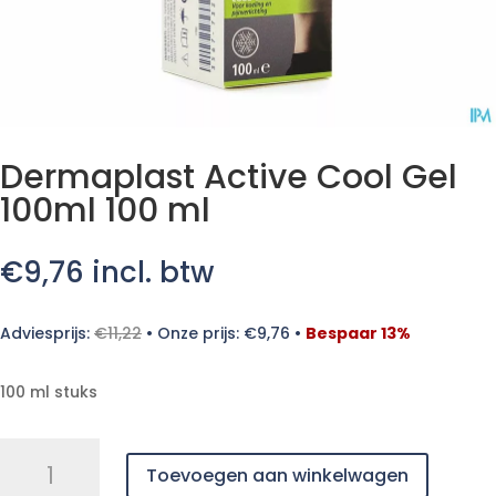
Dermaplast Active Cool Gel
100ml 100 ml
€
9,76
incl. btw
Adviesprijs:
€
11,22
•
Onze prijs:
€
9,76
•
Bespaar 13%
100 ml stuks
Dermaplast
Toevoegen aan winkelwagen
Active