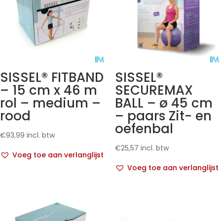
SISSEL® FITBAND
SISSEL®
– 15 cm x 46 m
SECUREMAX
rol – medium –
BALL – ø 45 cm
rood
– paars Zit- en
oefenbal
€
93,99
incl. btw
€
25,57
incl. btw
Voeg toe aan verlanglijst
Voeg toe aan verlanglijst