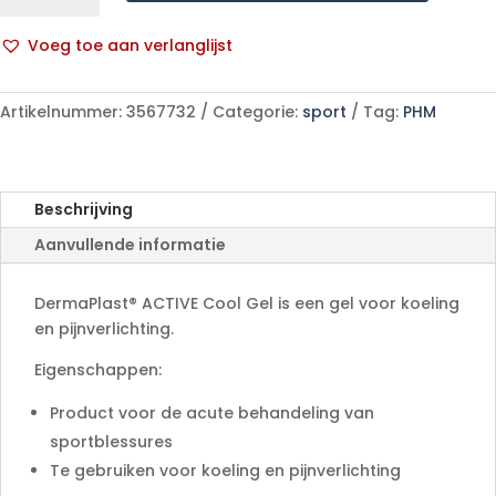
Cool
Gel
Voeg toe aan verlanglijst
100ml
A
100
l
ml
Artikelnummer:
3567732
Categorie:
sport
Tag:
PHM
t
aantal
e
r
n
Beschrijving
a
Aanvullende informatie
t
i
v
DermaPlast® ACTIVE Cool Gel is een gel voor koeling
e
en pijnverlichting.
:
Eigenschappen:
Product voor de acute behandeling van
sportblessures
Te gebruiken voor koeling en pijnverlichting