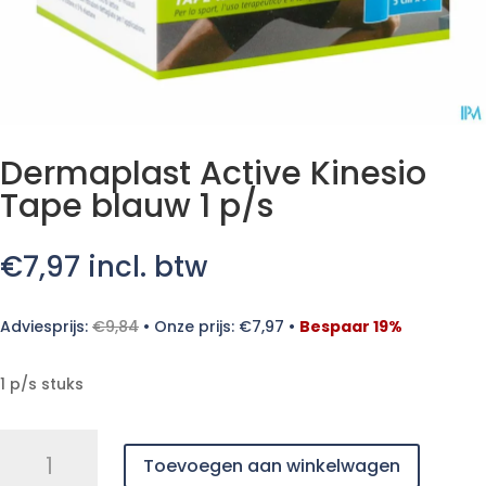
Dermaplast Active Kinesio
Tape blauw 1 p/s
€
7,97
incl. btw
Adviesprijs:
€
9,84
•
Onze prijs:
€
7,97
•
Bespaar 19%
1 p/s stuks
Dermaplast
Toevoegen aan winkelwagen
Active