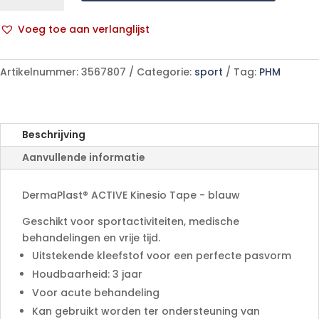
Kinesio
Tape
Voeg toe aan verlanglijst
blauw
A
1
l
p/s
Artikelnummer:
3567807
Categorie:
sport
Tag:
PHM
t
aantal
e
r
n
Beschrijving
a
Aanvullende informatie
t
i
v
DermaPlast® ACTIVE Kinesio Tape - blauw
e
Geschikt voor sportactiviteiten, medische
:
behandelingen en vrije tijd.
Uitstekende kleefstof voor een perfecte pasvorm
Houdbaarheid: 3 jaar
Voor acute behandeling
Kan gebruikt worden ter ondersteuning van