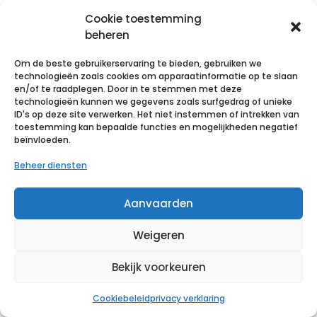
Cookie toestemming
ONDERZOEKSTA
beheren
FELPAPIER
ONDERZOEKSTA
Om de beste gebruikerservaring te bieden, gebruiken we
M’ROLL MAXI
FELPAPIER
technologieën zoals cookies om apparaatinformatie op te slaan
COMPACT
JOLETI
en/of te raadplegen. Door in te stemmen met deze
technologieën kunnen we gegevens zoals surfgedrag of unieke
50X35CM 300
50X35CM
ID's op deze site verwerken. Het niet instemmen of intrekken van
VEL 6 ROLLEN
135VELLEN 9
toestemming kan bepaalde functies en mogelijkheden negatief
beïnvloeden.
ROLLEN
€
49,17
incl. btw
Beheer diensten
€
33,35
incl. btw
Voeg toe aan verlanglijst
Aanvaarden
Voeg toe aan verlanglijst
Weigeren
Bekijk voorkeuren
Cookiebeleid
privacy verklaring