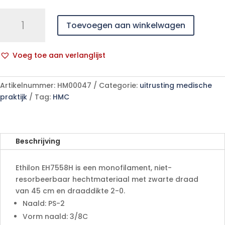
Ethilon
Toevoegen aan winkelwagen
2-
0
FS-
Voeg toe aan verlanglijst
2
A
EH7558H
l
36
Artikelnummer:
HM00047
Categorie:
uitrusting medische
t
stuks
praktijk
Tag:
HMC
e
aantal
r
n
a
Beschrijving
t
i
Ethilon EH7558H is een monofilament, niet-
v
resorbeerbaar hechtmateriaal met zwarte draad
e
van 45 cm en draaddikte 2-0.
:
Naald: PS-2
Vorm naald: 3/8C