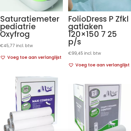
Saturatiemeter
FolioDress P Zfkl
pediatrie
gatlaken
Oxyfrog
120×150 7 25
p/s
€
45,77
incl. btw
€
99,45
incl. btw
Voeg toe aan verlanglijst
Voeg toe aan verlanglijst