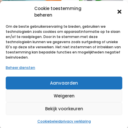
Cookie toestemming
beheren
FolioDress zfkl
ONDERZOEKSTA
Om de beste gebruikerservaring te bieden, gebruiken we
gatdoek
FELPAPIER
technologieën zoals cookies om apparaatinformatie op te slaan
50x60cm 2l. 70
JOLETI
en/of te raadplegen. Door in te stemmen met deze
technologieën kunnen we gegevens zoals surfgedrag of unieke
p/s
50X35CM
ID's op deze site verwerken. Het niet instemmen of intrekken van
135VELLEN 9
toestemming kan bepaalde functies en mogelijkheden negatief
€
50,24
incl. btw
beïnvloeden.
ROLLEN
Beheer diensten
Voeg toe aan verlanglijst
€
33,35
incl. btw
Aanvaarden
Voeg toe aan verlanglijst
Weigeren
Bekijk voorkeuren
Cookiebeleid
privacy verklaring