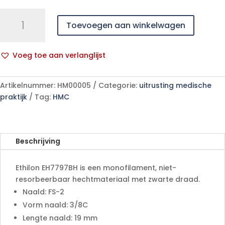
Ethilon
Toevoegen aan winkelwagen
3-
0
75CM
Voeg toe aan verlanglijst
FS-
A
2
l
EH7797BH
Artikelnummer:
HM00005
Categorie:
uitrusting medische
t
36stuks
praktijk
Tag:
HMC
e
aantal
r
n
a
Beschrijving
t
i
Ethilon EH7797BH is een monofilament, niet-
v
resorbeerbaar hechtmateriaal met zwarte draad.
e
Naald: FS-2
:
Vorm naald: 3/8C
Lengte naald: 19 mm