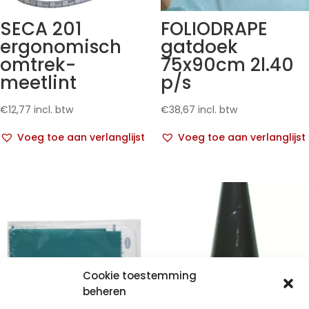
SECA 201
FOLIODRAPE
ergonomisch
gatdoek
omtrek-
75x90cm 2l.40
meetlint
p/s
€
12,77
incl. btw
€
38,67
incl. btw
Voeg toe aan verlanglijst
Voeg toe aan verlanglijst
Cookie toestemming
beheren