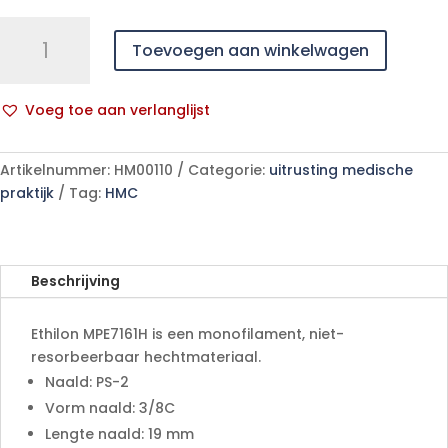
Ethilon
Toevoegen aan winkelwagen
4-
0
75cm
Voeg toe aan verlanglijst
PS-
A
2
l
MPE7161H
Artikelnummer:
HM00110
Categorie:
uitrusting medische
t
36
praktijk
Tag:
HMC
e
stuks
r
aantal
n
a
Beschrijving
t
i
Ethilon MPE7161H is een monofilament, niet-
v
resorbeerbaar hechtmateriaal.
e
Naald: PS-2
:
Vorm naald: 3/8C
Lengte naald: 19 mm