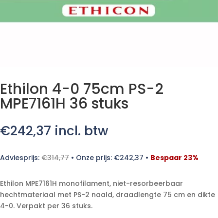
Ethilon 4-0 75cm PS-2
MPE7161H 36 stuks
€
242,37
incl. btw
Adviesprijs:
€
314,77
•
Onze prijs:
€
242,37
•
Bespaar 23%
Ethilon MPE7161H monofilament, niet-resorbeerbaar
hechtmateriaal met PS-2 naald, draadlengte 75 cm en dikte
4-0. Verpakt per 36 stuks.