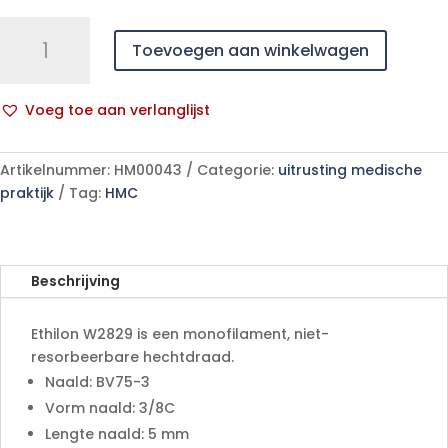
Ethilon
Toevoegen aan winkelwagen
9-
0
BV75-
Voeg toe aan verlanglijst
3
A
W2829
l
12
Artikelnummer:
HM00043
Categorie:
uitrusting medische
t
stuks
praktijk
Tag:
HMC
e
aantal
r
n
a
Beschrijving
t
i
Ethilon W2829 is een monofilament, niet-
v
resorbeerbare hechtdraad.
e
Naald: BV75-3
:
Vorm naald: 3/8C
Lengte naald: 5 mm