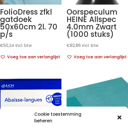
FolioDress zfkl
Oorspeculum
gatdoek
HEINE Allspec
50x60cm 2l. 70
4.0mm Zwart
p/s
(1000 stuks)
€
50,24
incl. btw
€
82,86
incl. btw
Voeg toe aan verlanglijst
Voeg toe aan verlanglijst
Cookie toestemming
beheren