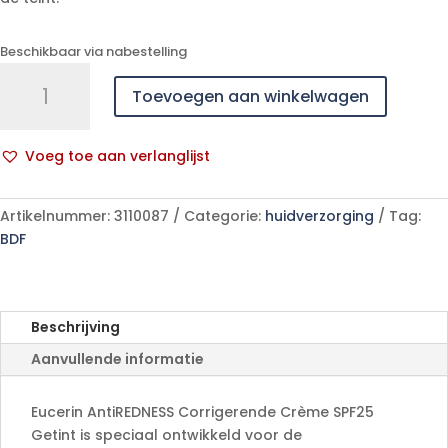
Beschikbaar via nabestelling
Eucerin
Toevoegen aan winkelwagen
Anti
Redness
Corrig.
Voeg toe aan verlanglijst
Gezichtverz.ip25
A
50ml
l
aantal
Artikelnummer:
3110087
Categorie:
huidverzorging
Tag:
t
BDF
e
r
n
a
Beschrijving
t
Aanvullende informatie
i
v
e
Eucerin AntiREDNESS Corrigerende Crème SPF25
:
Getint is speciaal ontwikkeld voor de